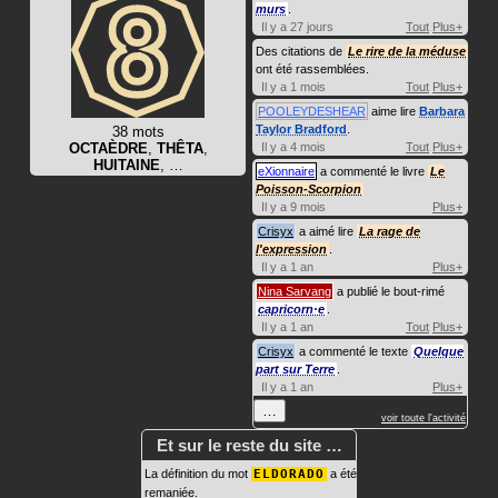
murs
.
Il y a 27 jours
Tout
Plus+
Des citations de
Le rire de la méduse
ont été rassemblées.
Il y a 1 mois
Tout
Plus+
POOLEYDESHEAR
aime lire
Barbara
Taylor Bradford
.
38 mots
OCTAÈDRE
,
THÊTA
,
Il y a 4 mois
Tout
Plus+
HUITAINE
, …
eXionnaire
a commenté le livre
Le
Poisson-Scorpion
Il y a 9 mois
Plus+
Crisyx
a aimé lire
La rage de
l'expression
.
Il y a 1 an
Plus+
Nina Sarvang
a publié le bout-rimé
capricorn·e
.
Il y a 1 an
Tout
Plus+
Crisyx
a commenté le texte
Quelque
part sur Terre
.
Il y a 1 an
Plus+
…
voir toute l'activité
Et sur le reste du site …
La définition du mot
ELDORADO
a été
remaniée.