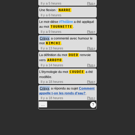
Il y a 5 heures
Plus+
Une flexion :
NARRE
Il y a 6 heures
Le mot-dièse
#Théâtre
a été appliqué
au mot
TOURNETTE
.
Il y a 9 heures
Plus+
Crisyx
a commenté avec humour le
mot
KIMCHI
.
Il y a 13 heures
Plus+
La définition du mot
OUED
renvoie
vers
ARROYO
.
Il y a 14 heures
Plus+
L'étymologie du mot
COUDÉE
a été
modifiée.
Il y a 18 heures
Plus+
Crisyx
a répondu au sujet
Comment
appelle t-on les ronds d'eau?
.
Il y a 18 heures
Plus+
…
?