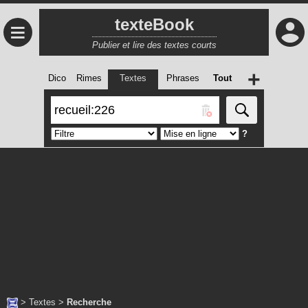
texteBook
≡
Publier et lire des textes courts
+
Dico
Rimes
Textes
Phrases
Tout
?
>
Textes
>
Recherche