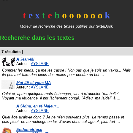
t
e
x
t
e
b
o
o
o
o
o
o
k
Moteur de recherche des textes publiés sur texteBook
Recherche dans les textes
7 résultats
|
A Jean-Mi
Auteur :
AYSLANE
Compter les pieds, ça me les casse ! Non pas que je sois un va-nu... Mais
ils peuvent faire des pieds des mains pour pondre un bel
…
Moi JE et vous MA
Auteur :
AYSLANE
Celui-ci, après quelques mots échangés, vint à m'appeler "ma belle".
Voyant ma réticence, il prit lâchement congé. "Adieu, ma laide!" à
…
A Sidna, en ré Majeur...
Auteur :
AYSLANE
Quel âge avais-je donc ? Je ne m'en souviens plus. Le temps passe et
puis plouf, on se replonge en lui. J'avais donc cet âge et, plus fort
…
Endométriose