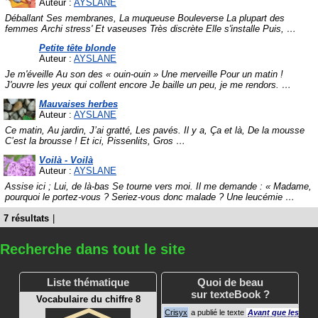
Auteur :
AYSLANE
Déballant Ses membranes, La muqueuse Bouleverse La plupart des
femmes Archi stress' Et vaseuses Très discrète Elle s'installe Puis,
…
Petite tête blonde
Auteur :
AYSLANE
Je m'éveille Au son des « ouin-ouin » Une merveille Pour un matin !
J'ouvre les yeux qui collent encore Je baille un peu, je me rendors.
…
Mauvaises herbes
Auteur :
AYSLANE
Ce matin, Au jardin, J’ai gratté, Les pavés. Il y a, Ça et là, De la mousse
C’est la brousse ! Et ici, Pissenlits, Gros
…
Voilà - Voilà
Auteur :
AYSLANE
Assise ici ; Lui, de là-bas Se tourne vers moi. Il me demande : « Madame,
pourquoi le portez-vous ? Seriez-vous donc malade ? Une leucémie
…
7 résultats
|
Recherche dans tout le site
Liste thématique
Quoi de beau
sur texteBook ?
Vocabulaire du chiffre 8
Crisyx
a publié le texte
Avant que les