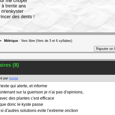
pour me choper
 à trente ans
e m'enkyster
rincer des dents !
Métrique
:
Vers libre (Vers de 3 et 6 syllabes)
res (8)
é par
nouga
texte qui alerte, et informe
intenant sur la guerison je n'ai pas d'opinions,
 avec des plantes c'est efficace
 que donc le kyste passe
 si d'autres solutions evite l'extreme onction