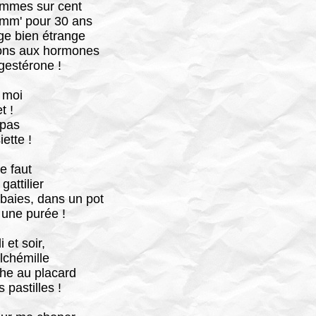
mmes sur cent
mm' pour 30 ans
e bien étrange
ons aux hormones
ogestérone !
 moi
t !
 pas
iette !
 le faut
 gattilier
 baies, dans un pot
 une purée !
 et soir,
lchémille
che au placard
 pastilles !