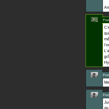
Am
Post
C'
qu
mê
l'
L'
gr
Hy
Post
Me
Post
Ju
de