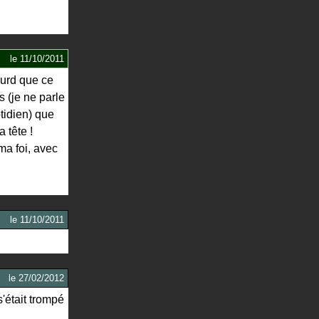
le
11/10/2011
lourd que ce
 (je ne parle
tidien) que
 tête !
ma foi, avec
le
11/10/2011
le
27/02/2012
s'était trompé