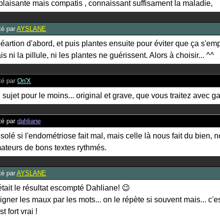
 plaisante mais compatis , connaissant suffisament la maladie,
é par
AYSLANE
éartion d'abord, et puis plantes ensuite pour éviter que ça s'empi
s ni la pillule, ni les plantes ne guérissent. Alors à choisir... ^^
é par
On'X
 sujet pour le moins... original et grave, que vous traitez avec ga
é par
dahliane
solé si l'endométriose fait mal, mais celle là nous fait du bien, 
ateurs de bons textes rythmés.
é par
AYSLANE
était le résultat escompté Dahliane!
😉
igner les maux par les mots... on le répète si souvent mais... c'
st fort vrai !