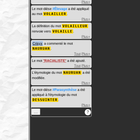
Plus+
Le mot-dièse
#Élevage
a été appliqué
au mot
VOLAILLER
.
Plus+
La définition du mot
VOLAILLEUR
renvoie vers
VOLAILLE
.
Plus+
Crisyx
a commenté le mot
NAURUAN
.
Tout
Plus+
Le mot
RACIALISTE
a été ajouté.
Tout
Plus+
L'étymologie du mot
NAURUAN
a été
modifiée.
Plus+
Le mot-dièse
#Parasynthèse
a été
appliqué à l'étymologie du mot
DESSUINTER
.
Plus+
…
?