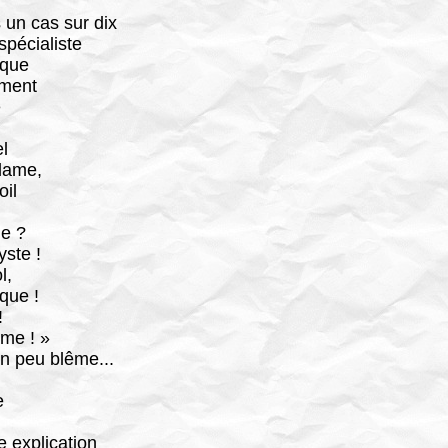
 un cas sur dix
spécialiste
ique
'ment
e
el
dame,
oil
le ?
yste !
l,
que !
!
me ! »
un peu blême...
e
 explication