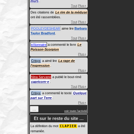
murs
.
Tout
Plus+
Des citations de
Le rire de la méduse
ont été rassemblées.
Tout
Plus+
POOLEYDESHEAR
aime lire
Barbara
Taylor Bradford
.
Tout
Plus+
eXionnaire
a commenté le livre
Le
Poisson-Scorpion
Plus+
Crisyx
a aimé lire
La rage de
l'expression
.
Plus+
Nina Sarvang
a publié le bout-rimé
capricorn·e
.
Tout
Plus+
Crisyx
a commenté le texte
Quelque
part sur Terre
.
Plus+
…
voir toute l'activité
Et sur le reste du site …
La définition du mot
CLAPIER
a été
remaniée.