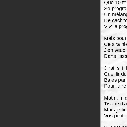
Que 10 fe
Se progra
Un mélang
De cach't
Viv' la pr
Mais pour
Ce s'ra nie
J'en veux
Dans l'ass
J'irai, si il
Cueillir du
Baies par
Pour faire
Matin, midi
Tisane d'a
Mais je fi
Vos petites