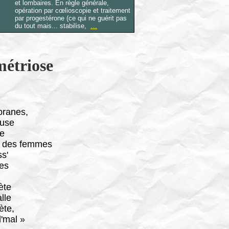
et lombaires. En règle générale,
opération par cœlioscopie et traitement
par progestérone (ce qui ne guérit pas
du tout mais... stabilise,
…
étriose
ranes,
use
e
t des femmes
ss'
es
ète
alle
ète,
d'mal »