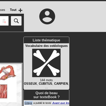
+
ases
Tout
Liste thématique
Vocabulaire des ostéologues
144 mots
OSSEUX
,
CUBITUS
,
CARPIEN
,
…
Quoi de beau
sur texteBook ?
Crisyx
a publié le texte
Avant que les