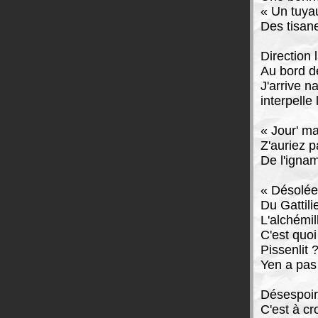
« Un tuya
Des tisan
Direction 
Au bord d
J'arrive 
interpelle
« Jour' m
Z'auriez p
De l'igna
« Désolée,
Du Gattili
L'alchémil
C'est quoi
Pissenlit 
Yen a pas 
Désespoir
C'est à cro