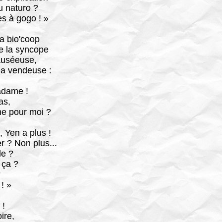
u naturo ?
es à gogo ! »
la bio'coop
e la syncope
nauséeuse,
 la vendeuse :
adame !
as,
me pour moi ?
 Yen a plus !
er ? Non plus...
le ?
 ça ?
?
! »
 !
ire,