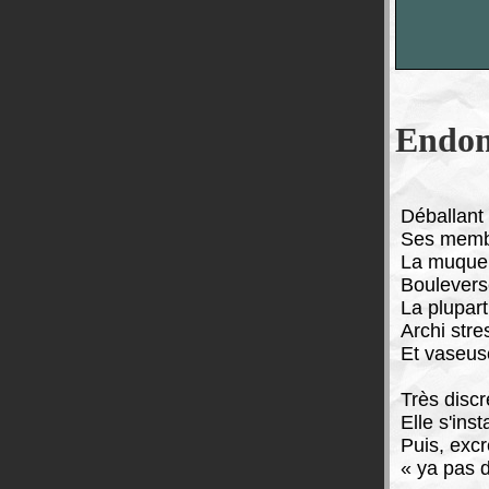
Endom
D
éballant
Ses memb
La muque
Boulevers
La plupar
Archi stre
Et vaseus
Très discr
Elle s'inst
Puis, excr
« ya pas 