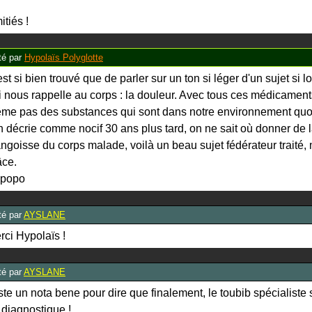
itiés !
é par
Hypolaïs Polyglotte
est si bien trouvé que de parler sur un ton si léger d'un sujet si 
i nous rappelle au corps : la douleur. Avec tous ces médicaments
me pas des substances qui sont dans notre environnement quo
on décrie comme nocif 30 ans plus tard, on ne sait où donner de la
angoisse du corps malade, voilà un beau sujet fédérateur traité, 
âce.
popo
é par
AYSLANE
rci Hypolaïs !
é par
AYSLANE
ste un nota bene pour dire que finalement, le toubib spécialiste 
 diagnostique !