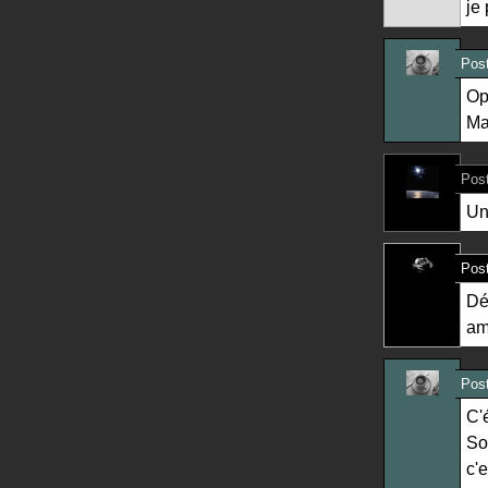
je
Post
Op
Mai
Post
Un
Post
Dé
am
Post
C'
So
c'e