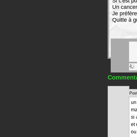
Si c'est 
Un cancer
Je préfèr
Quitte à g
Commentai
Post
un 
ma
si
et
ou