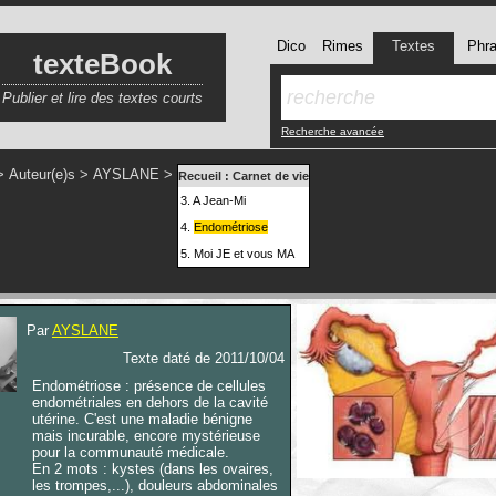
Dico
Rimes
Textes
Phr
texteBook
Publier et lire des textes courts
Recherche avancée
>
Auteur(e)s
>
AYSLANE
>
Recueil :
Carnet de vie
3.
A Jean-Mi
4.
Endométriose
5.
Moi JE et vous MA
Par
AYSLANE
Texte daté de 2011/10/04
Endométriose : présence de cellules
endométriales en dehors de la cavité
utérine. C'est une maladie bénigne
mais incurable, encore mystérieuse
pour la communauté médicale.
En 2 mots : kystes (dans les ovaires,
les trompes,...), douleurs abdominales