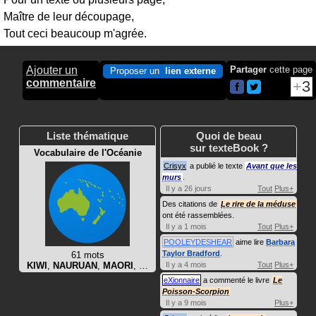
Maître de leur découpage,
Tout ceci beaucoup m'agrée.
Ajouter un
Partager
cette page
Proposer un
lien externe
commentaire
3
Liste thématique
Quoi de beau
sur texteBook ?
Vocabulaire de l'Océanie
Crisyx
a publié le texte
Avant que les
murs
.
Il y a 26 jours
Tout
Plus+
Des citations de
Le rire de la méduse
ont été rassemblées.
Il y a 1 mois
Tout
Plus+
POOLEYDESHEAR
aime lire
Barbara
Taylor Bradford
.
61 mots
KIWI
,
NAURUAN
,
MAORI
, …
Il y a 4 mois
Tout
Plus+
eXionnaire
a commenté le livre
Le
Poisson-Scorpion
Il y a 9 mois
Plus+