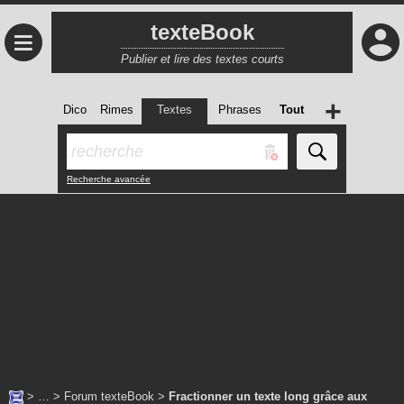
texteBook
≡
Publier et lire des textes courts
+
Dico
Rimes
Textes
Phrases
Tout
Recherche avancée
> … >
Forum texteBook
>
Fractionner un texte long grâce aux