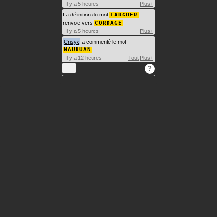
Il y a 5 heures
Plus+
La définition du mot
LARGUER
renvoie vers
CORDAGE
.
Il y a 5 heures
Plus+
Crisyx
a commenté le mot
NAURUAN
.
Il y a 12 heures
Tout
Plus+
…
?