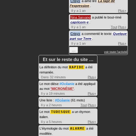
Crisyx
a aimé lire
La rage de
l'expression
.
Il y a 1 an
Plus+
Nina Sarvang
a publié le bout-rimé
capricorn·e
.
Il y a 1 an
Tout
Plus+
Crisyx
a commenté le texte
Quelque
part sur Terre
.
Il y a 1 an
Plus+
…
voir toute l'activité
Et sur le reste du site …
La définition du mot
RAPIDE
a été
remaniée.
Dans 32 minutes
Plus+
Le mot-dièse
#Océanie
a été appliqué
au mot
MICRONÉSIE
.
Il y a 19 minutes
Plus+
Une liste :
#Océanie
(61 mots)
Il y a 2 heures
Tout
Plus+
Le mot
TUDESQUE
a un étymon
italien.
Il y a 5 heures
Plus+
L'étymologie du mot
ALARME
a été
modifiée.