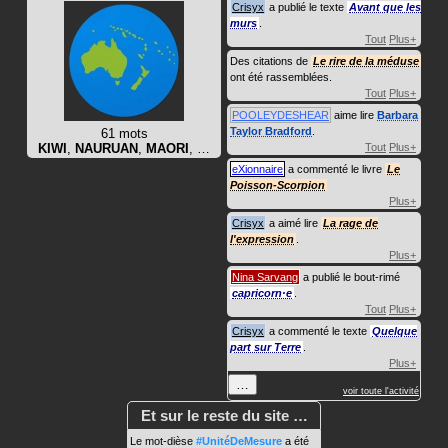
Crisyx
a publié le texte
Avant que les
murs
.
Tout
Plus+
Des citations de
Le rire de la méduse
ont été rassemblées.
Tout
Plus+
POOLEYDESHEAR
aime lire
Barbara
Taylor Bradford
.
61 mots
KIWI
,
NAURUAN
,
MAORI
, …
Tout
Plus+
eXionnaire
a commenté le livre
Le
Poisson-Scorpion
Plus+
Crisyx
a aimé lire
La rage de
l'expression
.
Plus+
Nina Sarvang
a publié le bout-rimé
capricorn·e
.
Tout
Plus+
Crisyx
a commenté le texte
Quelque
part sur Terre
.
Plus+
…
voir toute l'activité
Et sur le reste du site …
Le mot-dièse
#UnitéDeMesure
a été