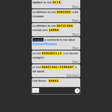
appliqué au mot
OCTA
.
Plus+
La définition du mot
DORIQUE
a été
remaniée.
Plus+
La définition du mot
BATUCADA
renvoie vers
SAMBA
.
Plus+
Swebble
a commenté le mot-dièse
#Groupe#Musique
.
Plus+
Le mot
ROUSQUILLE
a un étymon
espagnol.
Plus+
Le mot
MARÉCHAL-FERRANT
a
été ajouté.
Tout
Plus+
Une flexion :
KAWAS
…
?