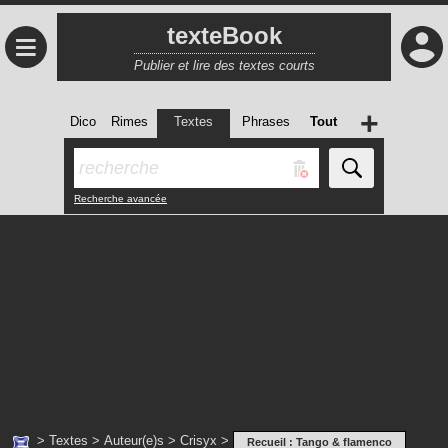
texteBook
≡
Publier et lire des textes courts
+
Dico
Rimes
Textes
Phrases
Tout
Recherche avancée
>
Textes
>
Auteur(e)s
>
Crisyx
>
Recueil :
Tango & flamenco