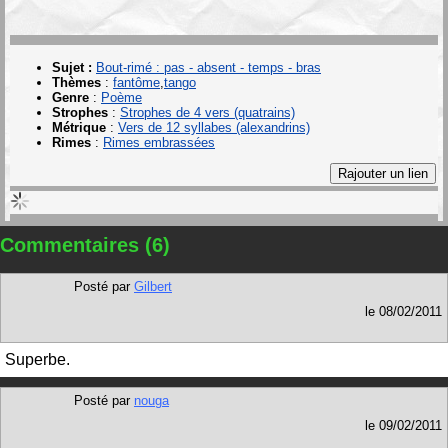
Sujet :
Bout-rimé : pas - absent - temps - bras
Thèmes
:
fantôme
tango
Genre
:
Poème
Strophes
:
Strophes de 4 vers (quatrains)
Métrique
:
Vers de 12 syllabes (alexandrins)
Rimes
:
Rimes embrassées
Commentaires (6)
Posté par
Gilbert
le
08/02/2011
Superbe.
Posté par
nouga
le
09/02/2011