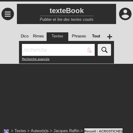
texteBook
≡
Publier et lire des textes courts
+
Dico
Rimes
Textes
Phrases
Tout
Recherche avancée
>
Textes
>
Auteur(e)s
>
Jacques Raffin
>
Recueil :
ACROSTICHES