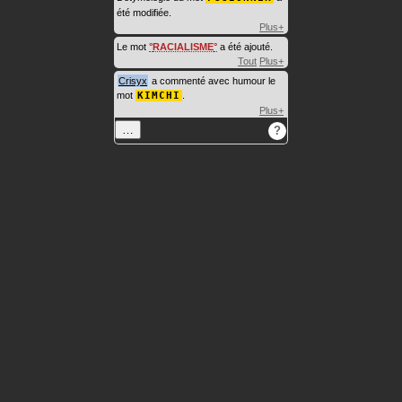
été modifiée.
Plus+
Le mot
RACIALISME
a été ajouté.
Tout
Plus+
Crisyx
a commenté avec humour le
mot
KIMCHI
.
Plus+
…
?