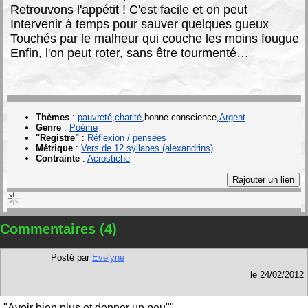
Retrouvons l'appétit ! C'est facile et on peut
Intervenir à temps pour sauver quelques gueux
Touchés par le malheur qui couche les moins fougueu
Enfin, l'on peut roter, sans être tourmenté…
Thèmes
:
pauvreté
charité
bonne conscience
Argent
Genre
:
Poème
"Registre"
:
Réflexion / pensées
Métrique
:
Vers de 12 syllabes (alexandrins)
Contrainte
:
Acrostiche
Commentaires (4)
Posté par
Evelyne
le
24/02/2012
"Avoir bien plus et donner un peu""