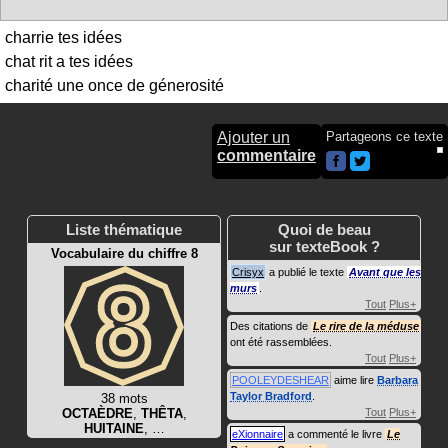
charrie tes idées
chat rit a tes idées
charité une once de génerosité
Ajouter un
Partageons ce texte
commentaire
Liste thématique
Quoi de beau
sur texteBook ?
Vocabulaire du chiffre 8
Crisyx
a publié le texte
Avant que les
murs
.
Tout
Plus+
Des citations de
Le rire de la méduse
ont été rassemblées.
Tout
Plus+
POOLEYDESHEAR
aime lire
Barbara
Taylor Bradford
.
38 mots
OCTAÈDRE
,
THÊTA
,
Tout
Plus+
HUITAINE
, …
eXionnaire
a commenté le livre
Le