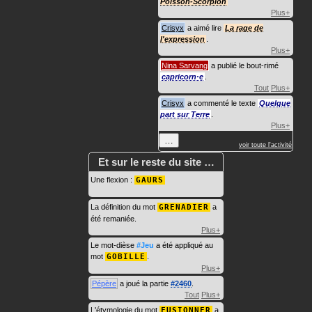
Poisson-Scorpion
Plus+
Crisyx
a aimé lire
La rage de
l'expression
.
Plus+
Nina Sarvang
a publié le bout-rimé
capricorn·e
.
Tout
Plus+
Crisyx
a commenté le texte
Quelque
part sur Terre
.
Plus+
…
voir toute l'activité
Et sur le reste du site …
Une flexion :
GAURS
La définition du mot
GRENADIER
a
été remaniée.
Plus+
Le mot-dièse
#Jeu
a été appliqué au
mot
GOBILLE
.
Plus+
Pépère
a joué la partie
#2460
.
Tout
Plus+
L'étymologie du mot
FUSIONNER
a