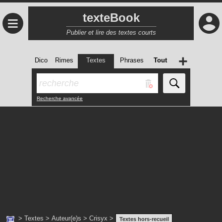
texteBook
≡
Publier et lire des textes courts
+
Dico
Rimes
Textes
Phrases
Tout
Recherche avancée
>
Textes
>
Auteur(e)s
>
Crisyx
>
Textes hors-recueil