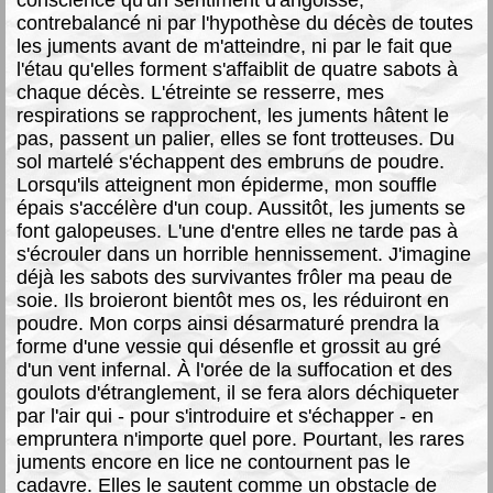
contrebalancé ni par l'hypothèse du décès de toutes
les juments avant de m'atteindre, ni par le fait que
l'étau qu'elles forment s'affaiblit de quatre sabots à
chaque décès. L'étreinte se resserre, mes
respirations se rapprochent, les juments hâtent le
pas, passent un palier, elles se font trotteuses. Du
sol martelé s'échappent des embruns de poudre.
Lorsqu'ils atteignent mon épiderme, mon souffle
épais s'accélère d'un coup. Aussitôt, les juments se
font galopeuses. L'une d'entre elles ne tarde pas à
s'écrouler dans un horrible hennissement. J'imagine
déjà les sabots des survivantes frôler ma peau de
soie. Ils broieront bientôt mes os, les réduiront en
poudre. Mon corps ainsi désarmaturé prendra la
forme d'une vessie qui désenfle et grossit au gré
d'un vent infernal. À l'orée de la suffocation et des
goulots d'étranglement, il se fera alors déchiqueter
par l'air qui - pour s'introduire et s'échapper - en
empruntera n'importe quel pore. Pourtant, les rares
juments encore en lice ne contournent pas le
cadavre. Elles le sautent comme un obstacle de