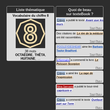
Liste thématique
Quoi de beau
sur texteBook ?
Vocabulaire du chiffre 8
Crisyx
a publié le texte
Avant que les
murs
.
Tout
Plus+
Des citations de
Le rire de la méduse
ont été rassemblées.
Tout
Plus+
POOLEYDESHEAR
aime lire
Barbara
Taylor Bradford
.
38 mots
OCTAÈDRE
,
THÊTA
,
Tout
Plus+
HUITAINE
, …
eXionnaire
a commenté le livre
Le
Poisson-Scorpion
Plus+
Crisyx
a aimé lire
La rage de
l'expression
.
Plus+
Nina Sarvang
a publié le bout-rimé
capricorn·e
.
Tout
Plus+
Crisyx
a commenté le texte
Quelque
part sur Terre
.
Plus+