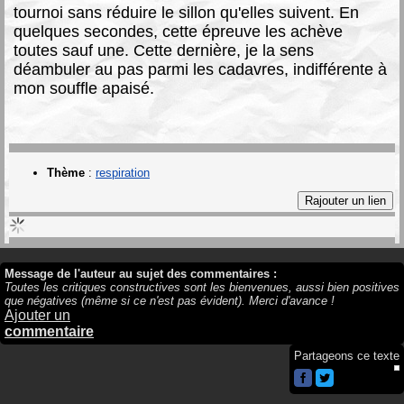
tournoi sans réduire le sillon qu'elles suivent. En
quelques secondes, cette épreuve les achève
toutes sauf une. Cette dernière, je la sens
déambuler au pas parmi les cadavres, indifférente à
mon souffle apaisé.
Thème
:
respiration
Message de l'auteur au sujet des commentaires :
Toutes les critiques constructives sont les bienvenues, aussi bien positives
que négatives (même si ce n'est pas évident). Merci d'avance !
Ajouter un
commentaire
Partageons ce texte