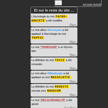
…
voir toute l'activité
Et sur le reste du site …
L'étymologie du mot
FACHO-
ANXIÉTÉ
a été modifiée.
Plus+
Le mot-dièse
#Acronyme
a été
appliqué à l'étymologie du mot
YUPPIE
.
Plus+
Le mot
TRISÉQUER
a un étymon
latin.
Plus+
La définition du mot
TOILE
a été
remaniée.
Plus+
Le mot-dièse
#Métallurgie
a été
appliqué au mot
MASSELOTTE
.
Plus+
La définition du mot
RHODITE
renvoie vers
RHODIUM
.
Plus+
Le mot
DÉCOUVRABILITÉ
a été
ajouté.
Tout
Plus+