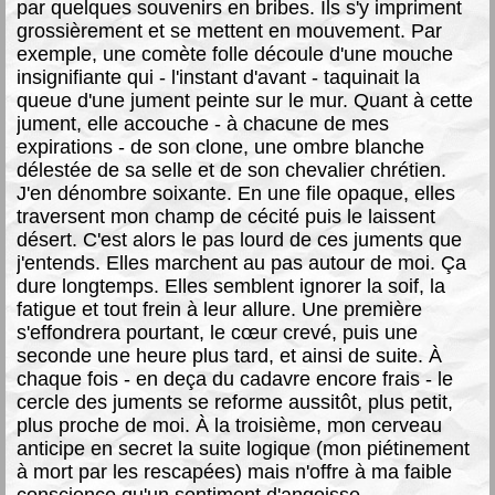
par quelques souvenirs en bribes. Ils s'y impriment
grossièrement et se mettent en mouvement. Par
exemple, une comète folle découle d'une mouche
insignifiante qui - l'instant d'avant - taquinait la
queue d'une jument peinte sur le mur. Quant à cette
jument, elle accouche - à chacune de mes
expirations - de son clone, une ombre blanche
délestée de sa selle et de son chevalier chrétien.
J'en dénombre soixante. En une file opaque, elles
traversent mon champ de cécité puis le laissent
désert. C'est alors le pas lourd de ces juments que
j'entends. Elles marchent au pas autour de moi. Ça
dure longtemps. Elles semblent ignorer la soif, la
fatigue et tout frein à leur allure. Une première
s'effondrera pourtant, le cœur crevé, puis une
seconde une heure plus tard, et ainsi de suite. À
chaque fois - en deça du cadavre encore frais - le
cercle des juments se reforme aussitôt, plus petit,
plus proche de moi. À la troisième, mon cerveau
anticipe en secret la suite logique (mon piétinement
à mort par les rescapées) mais n'offre à ma faible
conscience qu'un sentiment d'angoisse,