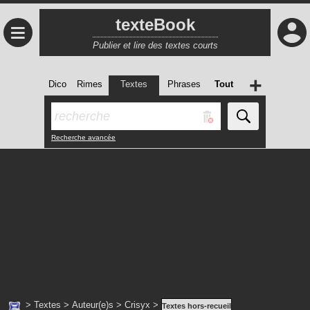
texteBook
≡
Publier et lire des textes courts
+
Dico
Rimes
Textes
Phrases
Tout
Recherche avancée
>
Textes
>
Auteur(e)s
>
Crisyx
>
Textes hors-recueil