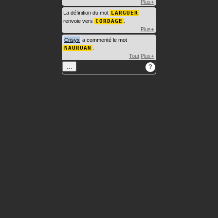
Plus+
La définition du mot
LARGUER
renvoie vers
CORDAGE
.
Plus+
Crisyx
a commenté le mot
NAURUAN
.
Tout
Plus+
…
?