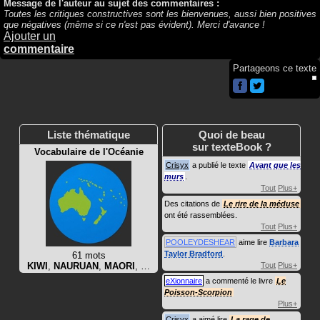
Message de l'auteur au sujet des commentaires :
Toutes les critiques constructives sont les bienvenues, aussi bien positives
que négatives (même si ce n'est pas évident). Merci d'avance !
Ajouter un
commentaire
Partageons ce texte
Liste thématique
Quoi de beau
sur texteBook ?
Vocabulaire de l'Océanie
Crisyx
a publié le texte
Avant que les
murs
.
Tout
Plus+
Des citations de
Le rire de la méduse
ont été rassemblées.
Tout
Plus+
POOLEYDESHEAR
aime lire
Barbara
Taylor Bradford
.
61 mots
KIWI
,
NAURUAN
,
MAORI
, …
Tout
Plus+
eXionnaire
a commenté le livre
Le
Poisson-Scorpion
Plus+
Crisyx
a aimé lire
La rage de