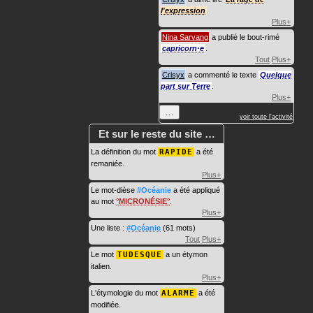
l'expression
.
Plus+
Nina Sarvang
a publié le bout-rimé
capricorn·e
.
Tout
Plus+
Crisyx
a commenté le texte
Quelque
part sur Terre
.
Plus+
…
voir toute l'activité
Et sur le reste du site …
La définition du mot
RAPIDE
a été
remaniée.
Plus+
Le mot-dièse
#Océanie
a été appliqué
au mot
MICRONÉSIE
.
Plus+
Une liste :
#Océanie
(61 mots)
Tout
Plus+
Le mot
TUDESQUE
a un étymon
italien.
Plus+
L'étymologie du mot
ALARME
a été
modifiée.