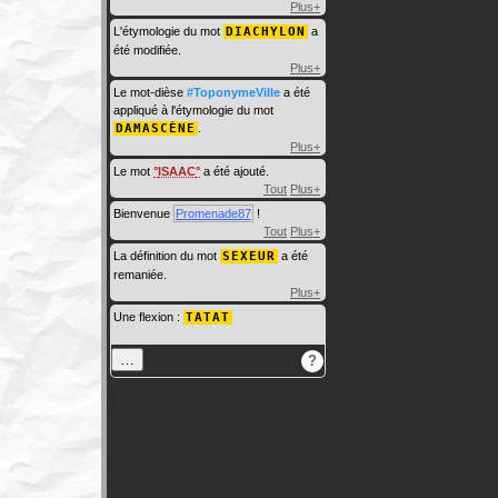
Plus+
L'étymologie du mot
DIACHYLON
a
été modifiée.
Plus+
Le mot-dièse
#ToponymeVille
a été
appliqué à l'étymologie du mot
DAMASCÈNE
.
Plus+
Le mot
ISAAC
a été ajouté.
Tout
Plus+
Bienvenue
Promenade87
!
Tout
Plus+
La définition du mot
SEXEUR
a été
remaniée.
Plus+
Une flexion :
TATAT
…
?