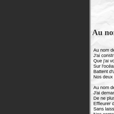
Au no
A
u nom de
J'ai const
Que j'ai vo
Sur l'océa
Battent d
Nos deux 
Au nom de
J'ai dema
De ne plus 
Effleurer 
Sans lais