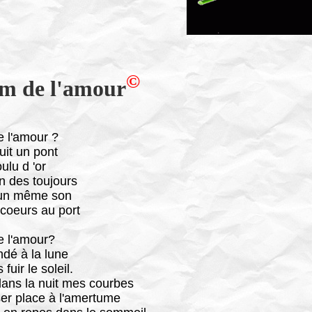
©
m de l'amour
 l'amour ?
ruit un pont
ulu d 'or
n des toujours
'un même son
coeurs au port
 l'amour?
ndé à la lune
fuir le soleil.
dans la nuit mes courbes
ser place à l'amertume