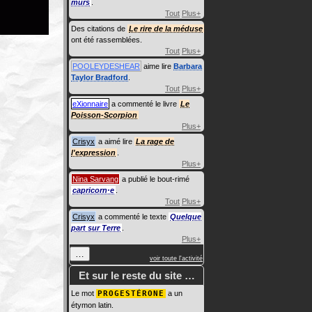
murs
.
Tout
Plus+
Des citations de
Le rire de la méduse
ont été rassemblées.
Tout
Plus+
POOLEYDESHEAR
aime lire
Barbara
Taylor Bradford
.
Tout
Plus+
eXionnaire
a commenté le livre
Le
Poisson-Scorpion
Plus+
Crisyx
a aimé lire
La rage de
l'expression
.
Plus+
Nina Sarvang
a publié le bout-rimé
capricorn·e
.
Tout
Plus+
Crisyx
a commenté le texte
Quelque
part sur Terre
.
Plus+
…
voir toute l'activité
Et sur le reste du site …
Le mot
PROGESTÉRONE
a un
étymon latin.