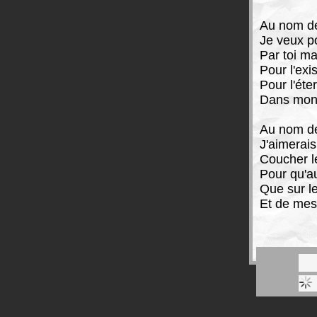
Au nom de
Je veux po
Par toi ma
Pour l'exi
Pour l'éter
Dans mon
Au nom de
J'aimerais
Coucher l
Pour qu'a
Que sur l
Et de mes 