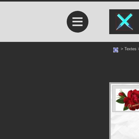
≡
>
Textes