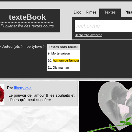
Dico
Rimes
Textes
Phr
texteBook
Publier et lire des textes courts
Recherche avancée
>
Auteur(e)s
>
libertylove
>
Textes hors-recueil
9.
Morte saison
10.
Au nom de l'amour
11.
Dis maman
Par
libertylove
Le pouvoir de l'amour !! les souhaits et
désirs qu'il peut suggérer.