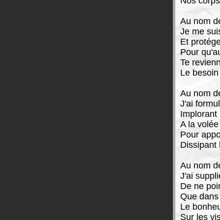
Nos corps
Au nom de
Je me suis
Et protége
Pour qu'au
Te revien
Le besoin
Au nom de
J'ai formu
Implorant 
A la volé
Pour appor
Dissipant 
Au nom de
J'ai suppl
De ne poi
Que dans 
Le bonheu
Sur les vis