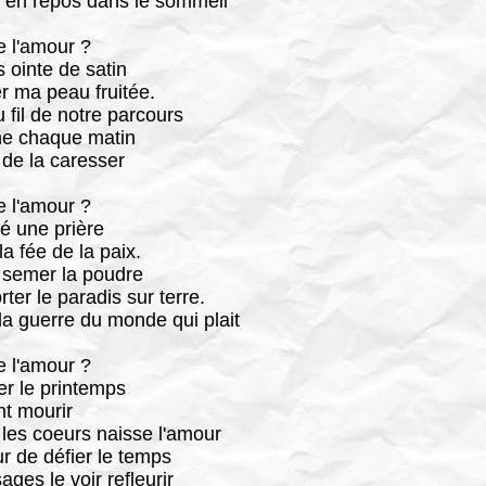
 en repos dans le sommeil
 l'amour ?
 ointe de satin
r ma peau fruitée.
 fil de notre parcours
ne chaque matin
 de la caresser
 l'amour ?
lé une prière
la fée de la paix.
e semer la poudre
ter le paradis sur terre.
la guerre du monde qui plait
 l'amour ?
ier le printemps
nt mourir
les coeurs naisse l'amour
r de défier le temps
ages le voir refleurir