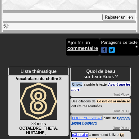
Ajouter un
Partageons ce texte
commentaire
Liste thématique
Quoi de beau
sur texteBook ?
Vocabulaire du chiffre 8
Crisyx
a publié le texte
Avant que les
murs
.
Tout
Plus+
Des citations de
Le rire de la méduse
ont été rassemblées.
Tout
Plus+
POOLEYDESHEAR
aime lire
Barbara
Taylor Bradford
.
38 mots
OCTAÈDRE
,
THÊTA
,
Tout
Plus+
HUITAINE
, …
eXionnaire
a commenté le livre
Le