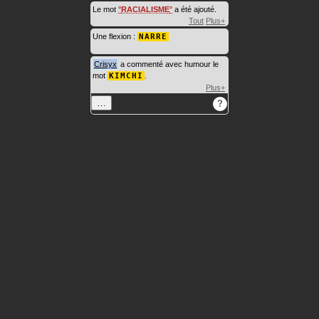
Le mot
RACIALISME
a été ajouté.
Tout
Plus+
Une flexion :
NARRE
Crisyx
a commenté avec humour le
mot
KIMCHI
.
Plus+
…
?