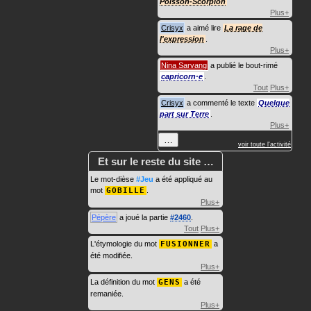
Poisson-Scorpion
Plus+
Crisyx
a aimé lire
La rage de
l'expression
.
Plus+
Nina Sarvang
a publié le bout-rimé
capricorn·e
.
Tout
Plus+
Crisyx
a commenté le texte
Quelque
part sur Terre
.
Plus+
…
voir toute l'activité
Et sur le reste du site …
Le mot-dièse
#Jeu
a été appliqué au
mot
GOBILLE
.
Plus+
Pépère
a joué la partie
#2460
.
Tout
Plus+
L'étymologie du mot
FUSIONNER
a
été modifiée.
Plus+
La définition du mot
GENS
a été
remaniée.
Plus+