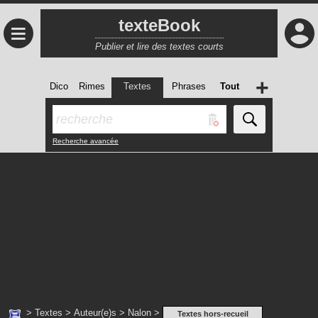
texteBook
≡
Publier et lire des textes courts
+
Dico
Rimes
Textes
Phrases
Tout
Recherche avancée
>
Textes
>
Auteur(e)s
>
Nalon
>
Textes hors-recueil