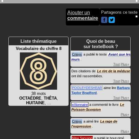
Ajouter un
Partageons ce texte
commentaire
Liste thématique
Quoi de beau
sur texteBook ?
Vocabulaire du chiffre 8
Crisyx
a publié le texte
Avant que les
murs
.
Tout
Plus+
Des citations de
Le rire de la méduse
ont été rassemblées.
Tout
Plus+
POOLEYDESHEAR
aime lire
Barbara
Taylor Bradford
.
38 mots
OCTAÈDRE
,
THÊTA
,
Tout
Plus+
HUITAINE
, …
eXionnaire
a commenté le livre
Le
Poisson-Scorpion
Plus+
Crisyx
a aimé lire
La rage de
l'expression
.
Plus+
Nina Sarvang
a publié le bout-rimé