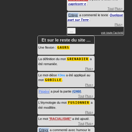
capricorn·e
.
Tout
Plus+
Crisyx
a commenté le texte
Quelque
part sur Terre
.
Plus+
…
voir toute l'activité
Et sur le reste du site …
Une flexion :
GAURS
La définition du mot
GRENADIER
a
été remaniée.
Plus+
Le mot-dièse
#Jeu
a été appliqué au
mot
GOBILLE
.
Plus+
Pépère
a joué la partie
#2460
.
Tout
Plus+
L'étymologie du mot
FUSIONNER
a
été modifiée.
Plus+
Le mot
RACIALISME
a été ajouté.
Tout
Plus+
Crisyx
a commenté avec humour le