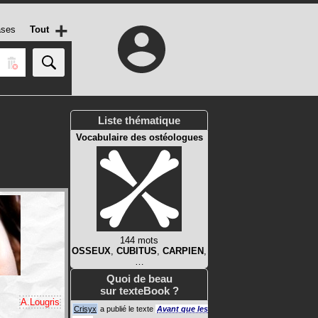
+
ases
Tout
Liste thématique
Vocabulaire des ostéologues
144 mots
OSSEUX
,
CUBITUS
,
CARPIEN
,
…
Quoi de beau
sur texteBook ?
A.Lougris
Crisyx
a publié le texte
Avant que les