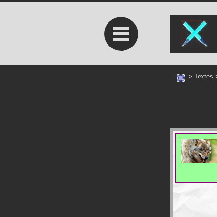
≡
>
Textes