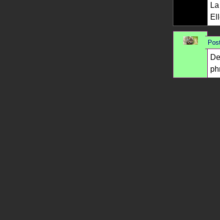
La
El
Post
De
ph