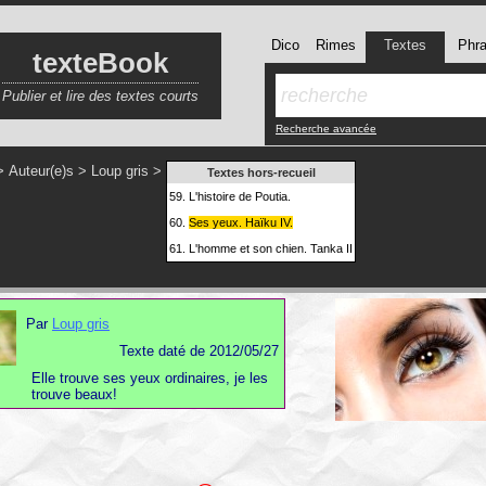
Dico
Rimes
Textes
Phr
texteBook
Publier et lire des textes courts
Recherche avancée
>
Auteur(e)s
>
Loup gris
>
Textes hors-recueil
59.
L'histoire de Poutia.
60.
Ses yeux. Haïku IV.
61.
L'homme et son chien. Tanka II
Par
Loup gris
Texte daté de 2012/05/27
Elle trouve ses yeux ordinaires, je les
trouve beaux!