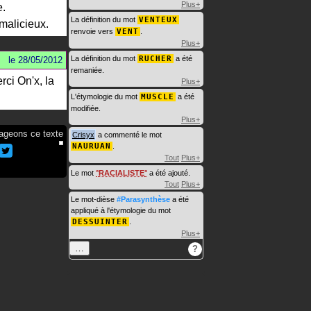
Plus+
e.
La définition du mot
VENTEUX
 malicieux.
renvoie vers
VENT
.
Plus+
La définition du mot
RUCHER
a été
le
28/05/2012
remaniée.
rci On'x, la
Plus+
L'étymologie du mot
MUSCLE
a été
modifiée.
Plus+
ageons ce texte
Crisyx
a commenté le mot
NAURUAN
.
Tout
Plus+
Le mot
RACIALISTE
a été ajouté.
Tout
Plus+
Le mot-dièse
#Parasynthèse
a été
appliqué à l'étymologie du mot
DESSUINTER
.
Plus+
…
?