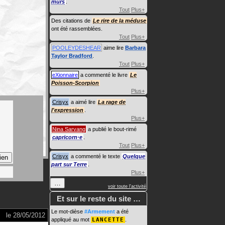
murs
.
Tout
Plus+
Des citations de
Le rire de la méduse
ont été rassemblées.
Tout
Plus+
POOLEYDESHEAR
aime lire
Barbara
Taylor Bradford
.
Tout
Plus+
eXionnaire
a commenté le livre
Le
Poisson-Scorpion
Plus+
Crisyx
a aimé lire
La rage de
l'expression
.
Plus+
Nina Sarvang
a publié le bout-rimé
capricorn·e
.
Tout
Plus+
Crisyx
a commenté le texte
Quelque
part sur Terre
.
Plus+
…
voir toute l'activité
Et sur le reste du site …
Le mot-dièse
#Armement
a été
le
28/05/2012
appliqué au mot
LANCETTE
.