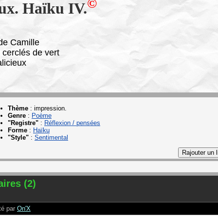
©
ux. Haïku IV.
de Camille
 cerclés de vert
licieux
Thème
:
impression.
Genre
:
Poème
"Registre"
:
Réflexion / pensées
Forme
:
Haïku
"Style"
:
Sentimental
res (2)
é par
On'X