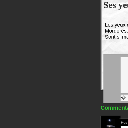
Ses ye
L
es yeux 
Mordorés,
Sont si ma
Commentai
Post