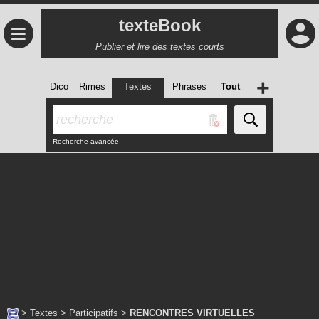
texteBook
≡
Publier et lire des textes courts
+
Dico
Rimes
Textes
Phrases
Tout
Recherche avancée
>
Textes
>
Participatifs
>
RENCONTRES VIRTUELLES