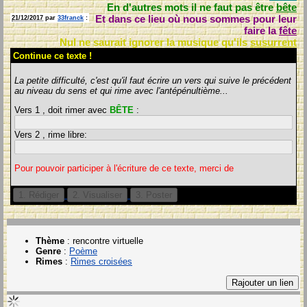
En d'autres mots il ne faut pas être
bête
Et dans ce lieu où nous sommes pour leur
21/12/2017
par
33franck
:
faire la
fête
Nul ne saurait ignorer la musique qu'ils
susurrent
Continue ce texte !
La petite difficulté, c'est qu'il faut écrire un vers qui suive le précédent
au niveau du sens et qui rime avec l'antépénultième...
Vers 1 , doit rimer avec
BÊTE
:
Vers 2 , rime libre:
Pour pouvoir participer à l'écriture de ce texte, merci de
Thème
:
rencontre virtuelle
Genre
:
Poème
Rimes
:
Rimes croisées