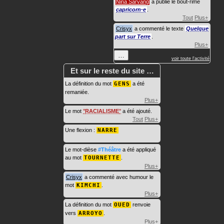
Nina Sarvang
a publié le bout-rimé
capricorn·e
.
Tout
Plus+
Crisyx
a commenté le texte
Quelque
part sur Terre
.
Plus+
…
voir toute l'activité
Et sur le reste du site …
La définition du mot
GENS
a été
remaniée.
Plus+
Le mot
RACIALISME
a été ajouté.
Tout
Plus+
Une flexion :
NARRE
Le mot-dièse
#Théâtre
a été appliqué
au mot
TOURNETTE
.
Plus+
Crisyx
a commenté avec humour le
mot
KIMCHI
.
Plus+
La définition du mot
OUED
renvoie
vers
ARROYO
.
Plus+