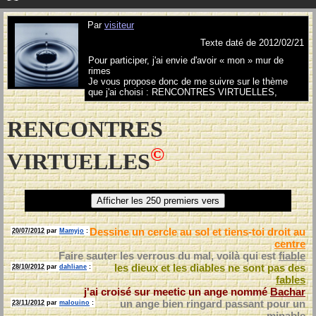
Par
visiteur
Texte daté de 2012/02/21
Pour participer, j'ai envie d'avoir « mon » mur de
rimes
Je vous propose donc de me suivre sur le thème
que j'ai choisi : RENCONTRES VIRTUELLES,
RENCONTRES
©
VIRTUELLES
Dessine un cercle au sol et tiens-toi droit au
20/07/2012
par
Mamyjo
:
centre
Faire sauter les verrous du mal, voilà qui est
fiable
les dieux et les diables ne sont pas des
28/10/2012
par
dahliane
:
fables
j'ai croisé sur meetic un ange nommé
Bachar
un ange bien ringard passant pour un
23/11/2012
par
malouino
:
minable