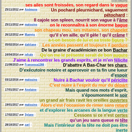
ses ailes sont froissées, son regard dans le
vague
Un pochard pleurnichard, vaguement
25/11/2012
par
Anémone
:
pétochard
:
Il cajole son spleen, nourrit son vague à l'
âme
on le reconnaîtra à son énorme
bague
25/11/2012
par
malouino
:
son chapeau mou, ses mitaines, son
chapelet
qu'il s'en aille, qu'il gèle ! qu'il
crâme
!
26/12/2012
par
Mamyjo
:
a-t-on besoin de lui et sa triste
figure
?
Les années passent et toujours il
perdure
05/02/2014
par
dahliane
:
De la graine d'académicien ce bon
Bachar
Qu'on me le présente serait de bon
augure
24/04/2014
par
jefrale
:
J'aime à rencontrer les grands esprits, et je m'en
félicite
D'abattre A Bas-Char tes
chars
,
21/08/2015
par
Francesca1366
:
D'exécutoire notoire et apercevoir en ta fin une lueur
d'
espoir
Nuire à Bachar vouloir qu'il
périclite
03/12/2016
par
malouino
:
C'est nuire à l'esprit du mur du
départ
Mais quand nos mots d'esprit,
17/01/2017
par
Anelaine
:
s'époumonnent le
soir
un grand air frais ravit les oreilles
ouvertes
Alors c'est l'occasion de rimer sans
retard
19/01/2017
par
malouino
:
et d'explorer les arcanes de la langue
verte
Cessons si ce n'est
certes
17/02/2017
par
Sylane
:
qu'un jeu sans queue ni
tête
Mais l'intérieur de la tête ne doit pas être
28/10/2017
par
zarl
:
inerte