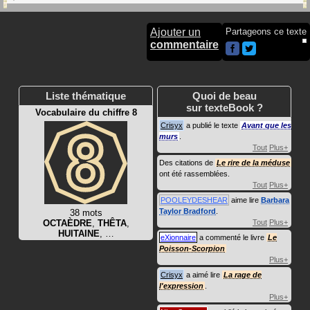
Ajouter un
Partageons ce texte
commentaire
Liste thématique
Quoi de beau
sur texteBook ?
Vocabulaire du chiffre 8
Crisyx
a publié le texte
Avant que les
murs
.
Tout
Plus+
Des citations de
Le rire de la méduse
ont été rassemblées.
Tout
Plus+
POOLEYDESHEAR
aime lire
Barbara
Taylor Bradford
.
38 mots
OCTAÈDRE
,
THÊTA
,
Tout
Plus+
HUITAINE
, …
eXionnaire
a commenté le livre
Le
Poisson-Scorpion
Plus+
Crisyx
a aimé lire
La rage de
l'expression
.
Plus+