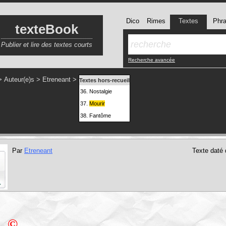
Dico
Rimes
Textes
Phr
texteBook
Publier et lire des textes courts
Recherche avancée
>
Auteur(e)s
>
Etreneant
>
Textes hors-recueil
36.
Nostalgie
37.
Mourir
38.
Fantôme
Par
Etreneant
Texte daté
©