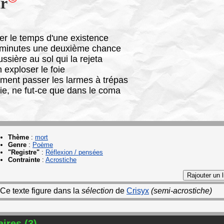
r
er le temps d'une existence
x minutes une deuxième chance
ussière au sol qui la rejeta
n exploser le foie
ement passer les larmes à trépas
ie, ne fut-ce que dans le coma
Thème
:
mort
Genre
:
Poème
"Registre"
:
Réflexion / pensées
Contrainte
:
Acrostiche
Ce texte figure dans la
sélection
de
Crisyx
(semi-acrostiche)
res (3)