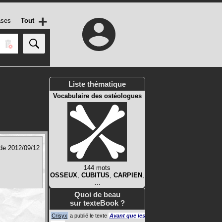
+
ases
Tout
Liste thématique
Vocabulaire des ostéologues
 de 2012/09/12
144 mots
OSSEUX
,
CUBITUS
,
CARPIEN
,
…
Quoi de beau
sur texteBook ?
Crisyx
a publié le texte
Avant que les