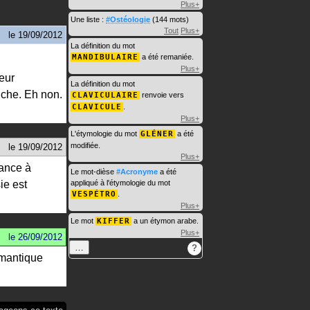
Plus+
Une liste :
#Ostéologie
(144 mots)
Tout
Plus+
le
19/09/2012
La définition du mot
MANDIBULAIRE
a été remaniée.
Plus+
reur
La définition du mot
iche. Eh non.
CLAVICULAIRE
renvoie vers
CLAVICULE
.
Plus+
L'étymologie du mot
GLÉNER
a été
modifiée.
le
19/09/2012
Plus+
hance à
Le mot-dièse
#Acronyme
a été
ie est
appliqué à l'étymologie du mot
VESPÉTRO
.
Plus+
Le mot
KIFFER
a un étymon arabe.
Plus+
le
26/09/2012
…
?
romantique