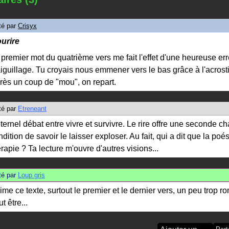
é par
Crisyx
urire
 premier mot du quatrième vers me fait l'effet d'une heureuse er
aiguillage. Tu croyais nous emmener vers le bas grâce à l'acrost
rès un coup de "mou", on repart.
é par
Etreneant
éternel débat entre vivre et survivre. Le rire offre une seconde c
dition de savoir le laisser exploser. Au fait, qui a dit que la poés
érapie ? Ta lecture m'ouvre d'autres visions...
é par
Loup gris
aime ce texte, surtout le premier et le dernier vers, un peu trop 
t être...