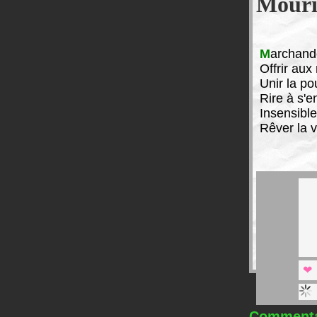
Mouri
M
archand
Offrir au
Unir la po
Rire à s'e
Insensibl
Rêver la v
Commentai