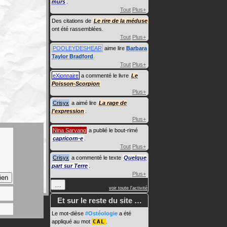
murs
.
Tout
Plus+
Des citations de
Le rire de la méduse
ont été rassemblées.
Tout
Plus+
POOLEYDESHEAR
aime lire
Barbara
Taylor Bradford
.
Tout
Plus+
eXionnaire
a commenté le livre
Le
Poisson-Scorpion
Plus+
Crisyx
a aimé lire
La rage de
l'expression
.
Plus+
Nina Sarvang
a publié le bout-rimé
capricorn·e
.
Tout
Plus+
Crisyx
a commenté le texte
Quelque
part sur Terre
.
Plus+
…
voir toute l'activité
Et sur le reste du site …
Le mot-dièse
#Ostéologie
a été
appliqué au mot
CAL
.