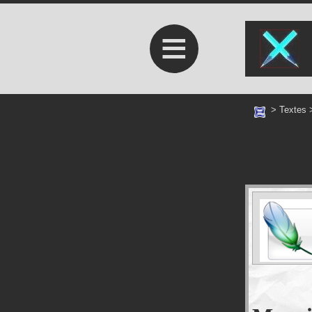
≡
>
Textes