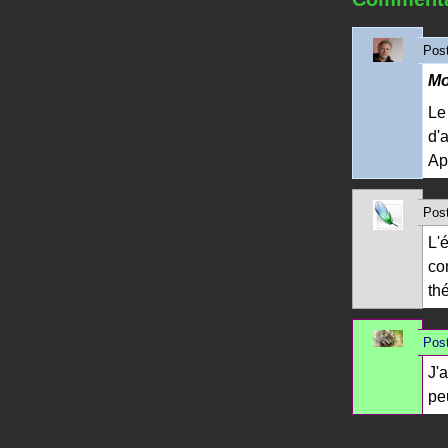
Post
Mo
Le
d'
Ap
Post
L'
con
th
Post
J'
peu