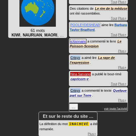
Tout
Plus+
Des citations de
Le rire de la méduse
ont été rassemblées.
Tout
Plus+
POOLEYDESHEAR
aime lire
Barbara
Taylor Bradford
.
61 mots
KIWI
,
NAURUAN
,
MAORI
, …
Tout
Plus+
eXionnaire
a commenté le livre
Le
Poisson-Scorpion
Plus+
Crisyx
a aimé lire
La rage de
l'expression
.
Plus+
Nina Sarvang
a publié le bout-rimé
capricorn·e
.
Tout
Plus+
Crisyx
a commenté le texte
Quelque
part sur Terre
.
Plus+
…
voir toute l'activité
Et sur le reste du site …
La définition du mot
INACHEVÉ
a été
remaniée.
Plus+