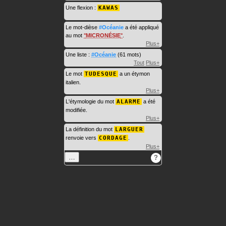
Une flexion :
KAWAS
Le mot-dièse
#Océanie
a été appliqué
au mot
MICRONÉSIE
.
Plus+
Une liste :
#Océanie
(61 mots)
Tout
Plus+
Le mot
TUDESQUE
a un étymon
italien.
Plus+
L'étymologie du mot
ALARME
a été
modifiée.
Plus+
La définition du mot
LARGUER
renvoie vers
CORDAGE
.
Plus+
…
?