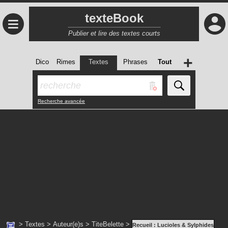
texteBook
≡
Publier et lire des textes courts
+
Dico
Rimes
Textes
Phrases
Tout
Recherche avancée
>
Textes
>
Auteur(e)s
>
TiteBelette
>
Recueil :
Lucioles & Sylphides