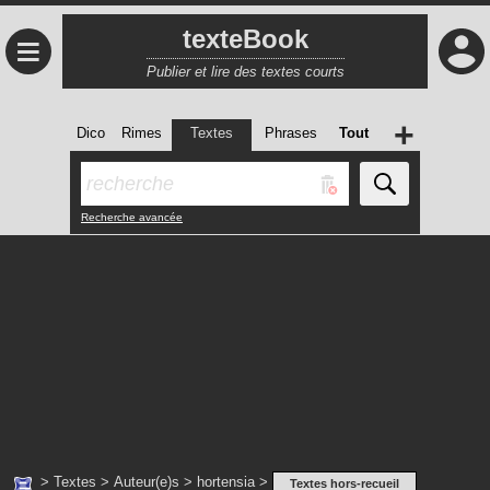
texteBook
≡
Publier et lire des textes courts
+
Dico
Rimes
Textes
Phrases
Tout
Recherche avancée
>
Textes
>
Auteur(e)s
>
hortensia
>
Textes hors-recueil