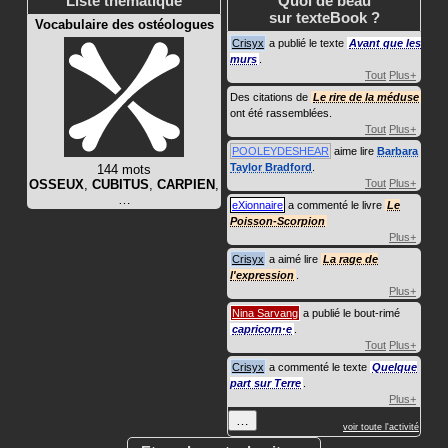
Liste thématique
Quoi de beau
sur texteBook ?
Vocabulaire des ostéologues
Crisyx
a publié le texte
Avant que les
murs
.
Tout
Plus+
Des citations de
Le rire de la méduse
ont été rassemblées.
Tout
Plus+
POOLEYDESHEAR
aime lire
Barbara
Taylor Bradford
.
144 mots
OSSEUX
,
CUBITUS
,
CARPIEN
,
Tout
Plus+
…
eXionnaire
a commenté le livre
Le
Poisson-Scorpion
Plus+
Crisyx
a aimé lire
La rage de
l'expression
.
Plus+
Nina Sarvang
a publié le bout-rimé
capricorn·e
.
Tout
Plus+
Crisyx
a commenté le texte
Quelque
part sur Terre
.
Plus+
…
voir toute l'activité