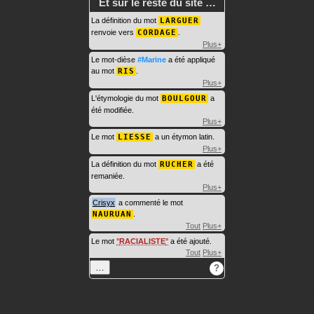
Et sur le reste du site …
La définition du mot
LARGUER
renvoie vers
CORDAGE
.
Plus+
Le mot-dièse
#Marine
a été appliqué
au mot
RIS
.
Plus+
L'étymologie du mot
BOULGOUR
a
été modifiée.
Plus+
Le mot
LIESSE
a un étymon latin.
Plus+
La définition du mot
RUCHER
a été
remaniée.
Plus+
Crisyx
a commenté le mot
NAURUAN
.
Tout
Plus+
Le mot
RACIALISTE
a été ajouté.
Tout
Plus+
…
?