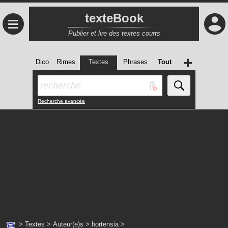
texteBook
≡
Publier et lire des textes courts
+
Dico
Rimes
Textes
Phrases
Tout
Recherche avancée
>
Textes
>
Auteur(e)s
>
hortensia
>