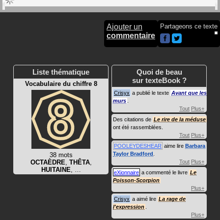
Ajouter un
Partageons ce texte
commentaire
Liste thématique
Quoi de beau
sur texteBook ?
Vocabulaire du chiffre 8
Crisyx
a publié le texte
Avant que les
murs
.
Tout
Plus+
Des citations de
Le rire de la méduse
ont été rassemblées.
Tout
Plus+
POOLEYDESHEAR
aime lire
Barbara
Taylor Bradford
.
38 mots
OCTAÈDRE
,
THÊTA
,
Tout
Plus+
HUITAINE
, …
eXionnaire
a commenté le livre
Le
Poisson-Scorpion
Plus+
Crisyx
a aimé lire
La rage de
l'expression
.
Plus+