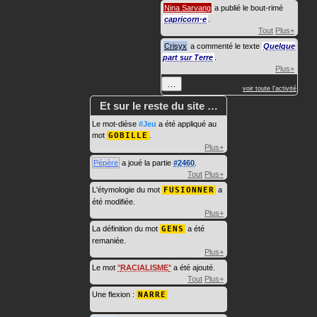
Nina Sarvang
a publié le bout-rimé
capricorn·e
.
Tout
Plus+
Crisyx
a commenté le texte
Quelque
part sur Terre
.
Plus+
…
voir toute l'activité
Et sur le reste du site …
Le mot-dièse
#Jeu
a été appliqué au
mot
GOBILLE
.
Plus+
Pépère
a joué la partie
#2460
.
Tout
Plus+
L'étymologie du mot
FUSIONNER
a
été modifiée.
Plus+
La définition du mot
GENS
a été
remaniée.
Plus+
Le mot
RACIALISME
a été ajouté.
Tout
Plus+
Une flexion :
NARRE