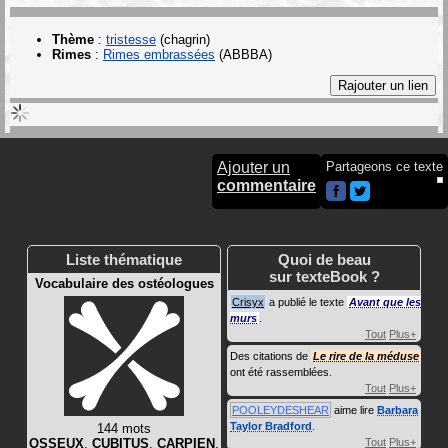
Thème
:
tristesse
(chagrin)
Rimes
:
Rimes embrassées
(ABBBA)
Ajouter un
Partageons ce texte
commentaire
Liste thématique
Quoi de beau
sur texteBook ?
Vocabulaire des ostéologues
Crisyx
a publié le texte
Avant que les
murs
.
Tout
Plus+
Des citations de
Le rire de la méduse
ont été rassemblées.
Tout
Plus+
POOLEYDESHEAR
aime lire
Barbara
Taylor Bradford
.
144 mots
OSSEUX
,
CUBITUS
,
CARPIEN
,
Tout
Plus+