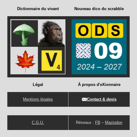
Dictionnaire du vivant
Nouveau dico du scrabble
Légal
À propos d'eXionnaire
Mentions légales
Contact & devis
C.G.U.
Réseaux :
FB
–
Mastodon