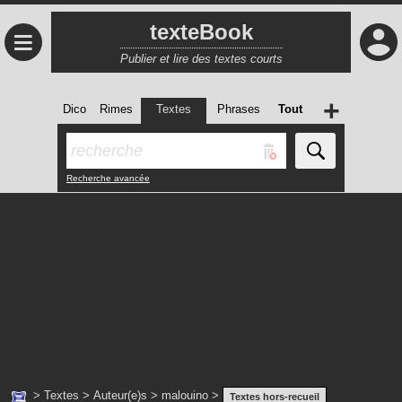
texteBook
≡
Publier et lire des textes courts
+
Dico
Rimes
Textes
Phrases
Tout
Recherche avancée
>
Textes
>
Auteur(e)s
>
malouino
>
Textes hors-recueil