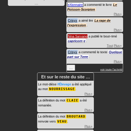
…
eXionnaire
a commenté le livre
Le
Poisson-Scorpion
Plus+
Crisyx
a aimé lire
La rage de
l'expression
.
Plus+
Nina Sarvang
a publié le bout-rimé
capricorn·e
.
Tout
Plus+
Crisyx
a commenté le texte
Quelque
part sur Terre
.
Plus+
…
voir toute l'activité
Et sur le reste du site …
Le mot-dièse
#Élevage
a été appliqué
au mot
NOURRISSAGE
.
Plus+
La définition du mot
CLAIE
a été
remaniée.
Plus+
La définition du mot
BROUTARD
renvoie vers
VEAU
.
Plus+