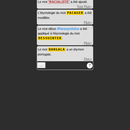
Le mot
RACIALISTE
a été ajouté.
Tout
Plus+
L'étymologie du mot
PACAGER
a été
modifiée.
Plus+
Le mot-dièse
#Parasynthèse
a été
appliqué à l'étymologie du mot
DESSUINTER
.
Plus+
Le mot
BANGALA
a un étymon
portugais.
Plus+
…
?