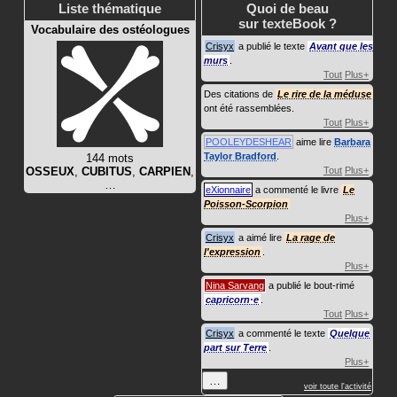
Liste thématique
Quoi de beau
sur texteBook ?
Vocabulaire des ostéologues
Crisyx
a publié le texte
Avant que les
murs
.
Tout
Plus+
Des citations de
Le rire de la méduse
ont été rassemblées.
Tout
Plus+
POOLEYDESHEAR
aime lire
Barbara
Taylor Bradford
.
144 mots
OSSEUX
,
CUBITUS
,
CARPIEN
,
Tout
Plus+
…
eXionnaire
a commenté le livre
Le
Poisson-Scorpion
Plus+
Crisyx
a aimé lire
La rage de
l'expression
.
Plus+
Nina Sarvang
a publié le bout-rimé
capricorn·e
.
Tout
Plus+
Crisyx
a commenté le texte
Quelque
part sur Terre
.
Plus+
…
voir toute l'activité