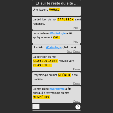
Et sur le reste du site …
Une flexion :
VOUAI
La définition du mot
EFFUSION
a été
remaniée.
Plus+
Le mot-dièse
#Ostéologie
a été
appliqué au mot
CAL
.
Plus+
Une liste :
#Ostéologie
(144 mots)
Tout
Plus+
La définition du mot
CLAVICULAIRE
renvoie vers
CLAVICULE
.
Plus+
L'étymologie du mot
GLÉNER
a été
modifiée.
Plus+
Le mot-dièse
#Acronyme
a été
appliqué à l'étymologie du mot
VESPÉTRO
.
Plus+
…
?