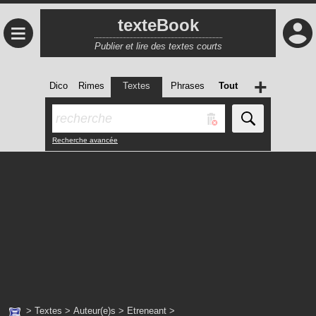
texteBook
≡
Publier et lire des textes courts
+
Dico
Rimes
Textes
Phrases
Tout
Recherche avancée
>
Textes
>
Auteur(e)s
>
Etreneant
>