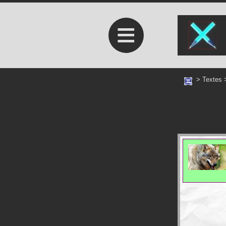
≡
>
Textes