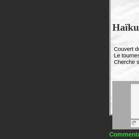
Haïku
C
ouvert d
Le tourne
Cherche 
Commentai