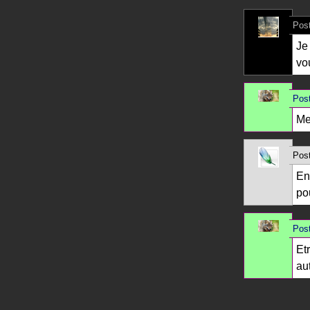
Post
Je 
vo
Post
Me
Post
En 
po
Post
Et
au