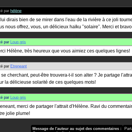
é par
hélène
lui dirais bien de se mirer dans l'eau de la rivière à ce joli tourn
us nous offrez, vous, un délicieux haïku "solaire". Merci et bravo,
é par
Loup gris
rci Hélène, très heureux que vous aimiez ces quelques lignes!
é par
Etreneant
se cherchant, peut-être trouvera-t-il son alter ? Je partage l'attr
ur la délicieuse solarité de ces quelques mots!
é par
Loup gris
reneant, merci de partager l'attrait d'Hélène. Ravi du commentai
tre jolie plume!
Message de l'auteur au sujet des commentaires :
Part