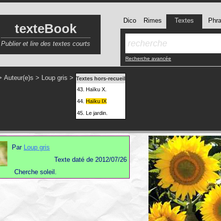
Dico
Rimes
Textes
Phr
texteBook
Publier et lire des textes courts
Recherche avancée
>
Auteur(e)s
>
Loup gris
>
Textes hors-recueil
43.
Haïku X.
44.
Haïku IX
45.
Le jardin.
Par
Loup gris
Texte daté de 2012/07/26
Cherche soleil.