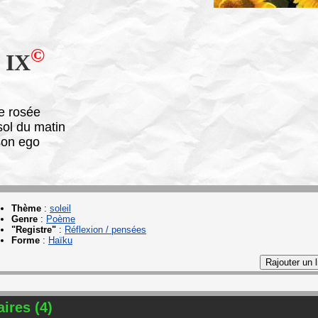
©
 IX
e rosée
sol du matin
son ego
Thème
:
soleil
Genre
:
Poème
"Registre"
:
Réflexion / pensées
Forme
:
Haïku
res (4)