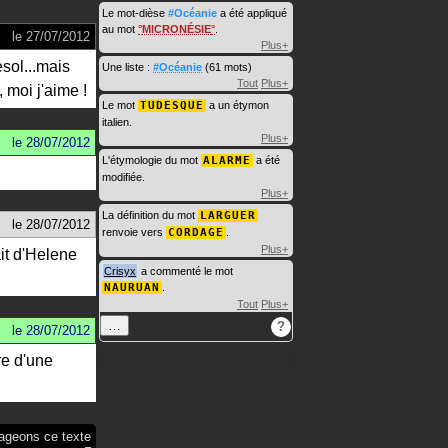
Le mot-dièse
#Océanie
a été appliqué
au mot
MICRONÉSIE
.
le
27/07/2012
Plus+
esol...mais
Une liste :
#Océanie
(61 mots)
Tout
Plus+
 moi j'aime !
Le mot
TUDESQUE
a un étymon
italien.
Plus+
le
28/07/2012
L'étymologie du mot
ALARME
a été
modifiée.
Plus+
La définition du mot
LARGUER
le
28/07/2012
renvoie vers
CORDAGE
.
Plus+
ait d'Helene
Crisyx
a commenté le mot
NAURUAN
.
Tout
Plus+
…
?
le
28/07/2012
re d'une
ageons ce texte