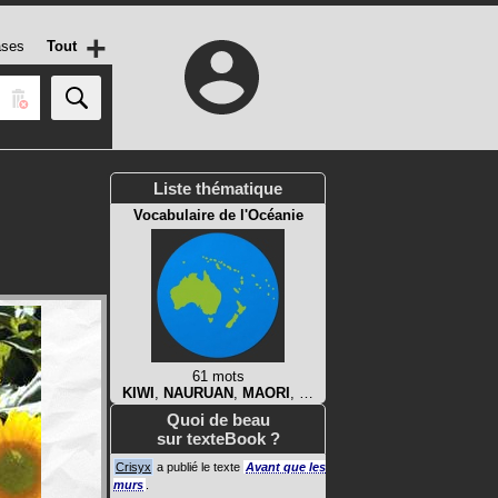
+
ases
Tout
Liste thématique
Vocabulaire de l'Océanie
61 mots
KIWI
,
NAURUAN
,
MAORI
, …
Quoi de beau
sur texteBook ?
Crisyx
a publié le texte
Avant que les
murs
.