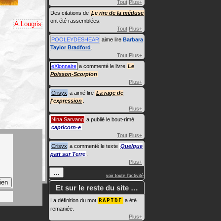
Tout
Plus+
Des citations de
Le rire de la méduse
ont été rassemblées.
A.Lougris
Tout
Plus+
POOLEYDESHEAR
aime lire
Barbara
Taylor Bradford
.
Tout
Plus+
eXionnaire
a commenté le livre
Le
Poisson-Scorpion
Plus+
Crisyx
a aimé lire
La rage de
l'expression
.
Plus+
Nina Sarvang
a publié le bout-rimé
capricorn·e
.
Tout
Plus+
Crisyx
a commenté le texte
Quelque
part sur Terre
.
Plus+
…
voir toute l'activité
Et sur le reste du site …
La définition du mot
RAPIDE
a été
remaniée.
Plus+