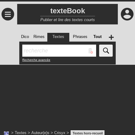
texteBook
≡
Publier et lire des textes courts
+
Dico
Rimes
Textes
Phrases
Tout
Recherche avancée
>
Textes
>
Auteur(e)s
>
Crisyx
>
Textes hors-recueil