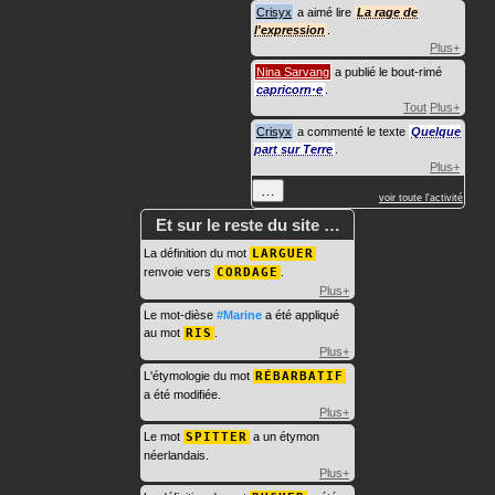
Crisyx
a aimé lire
La rage de
l'expression
.
Plus+
Nina Sarvang
a publié le bout-rimé
capricorn·e
.
Tout
Plus+
Crisyx
a commenté le texte
Quelque
part sur Terre
.
Plus+
…
voir toute l'activité
Et sur le reste du site …
La définition du mot
LARGUER
renvoie vers
CORDAGE
.
Plus+
Le mot-dièse
#Marine
a été appliqué
au mot
RIS
.
Plus+
L'étymologie du mot
RÉBARBATIF
a été modifiée.
Plus+
Le mot
SPITTER
a un étymon
néerlandais.
Plus+