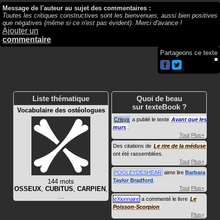
Message de l'auteur au sujet des commentaires :
Toutes les critiques constructives sont les bienvenues, aussi bien positives
que négatives (même si ce n'est pas évident). Merci d'avance !
Ajouter un
commentaire
Partageons ce texte
Liste thématique
Quoi de beau
sur texteBook ?
Vocabulaire des ostéologues
Crisyx
a publié le texte
Avant que les
murs
.
Tout
Plus+
Des citations de
Le rire de la méduse
ont été rassemblées.
Tout
Plus+
POOLEYDESHEAR
aime lire
Barbara
Taylor Bradford
.
144 mots
OSSEUX
,
CUBITUS
,
CARPIEN
,
Tout
Plus+
…
eXionnaire
a commenté le livre
Le
Poisson-Scorpion
Plus+