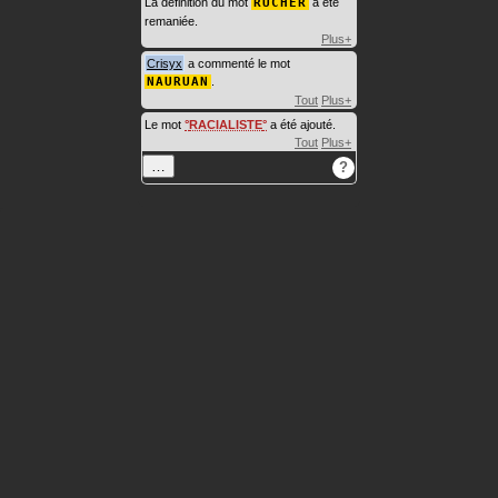
La définition du mot
RUCHER
a été
remaniée.
Plus+
Crisyx
a commenté le mot
NAURUAN
.
Tout
Plus+
Le mot
RACIALISTE
a été ajouté.
Tout
Plus+
…
?