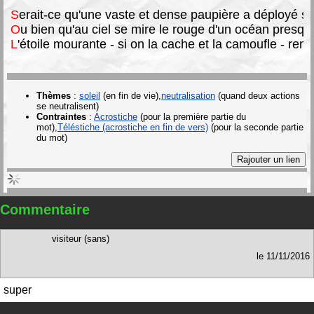
S
erait-ce qu'une vaste et dense paupière a déployé so
O
u bien qu'au ciel se mire le rouge d'un océan presque
L
'étoile mourante - si on la cache et la camoufle - renaî
Thèmes
:
soleil
(en fin de vie)
neutralisation
(quand deux actions
se neutralisent)
Contraintes
:
Acrostiche
(pour la première partie du
mot)
Téléstiche (acrostiche en fin de vers)
(pour la seconde partie
du mot)
Commentaire
visiteur (sans)
le
11/11/2016
super