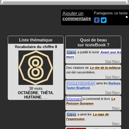
Ajouter un
Partageons ce texte
commentaire
Liste thématique
Quoi de beau
sur texteBook ?
Vocabulaire du chiffre 8
Crisyx
a publié le texte
Avant que les
murs
.
Tout
Plus+
Des citations de
Le rire de la méduse
ont été rassemblées.
Tout
Plus+
POOLEYDESHEAR
aime lire
Barbara
Taylor Bradford
.
38 mots
OCTAÈDRE
,
THÊTA
,
Tout
Plus+
HUITAINE
, …
eXionnaire
a commenté le livre
Le
Poisson-Scorpion
Plus+
Crisyx
a aimé lire
La rage de
l'expression
.
Plus+