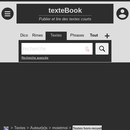
texteBook
≡
Publier et lire des textes courts
+
Dico
Rimes
Textes
Phrases
Tout
Recherche avancée
>
Textes
>
Auteur(e)s
>
moietmoi
>
Textes hors-recueil