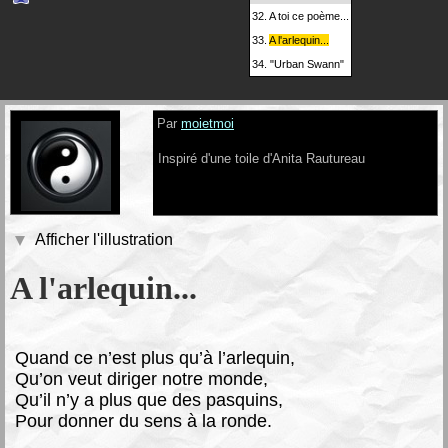
32.
A toi ce poème...
33.
A l'arlequin...
34.
"Urban Swann"
Par
moietmoi
Inspiré d'une toile d'Anita Rautureau
Afficher l'illustration
A l'arlequin...
Q
uand ce n’est plus qu’à l’arlequin,
Qu’on veut diriger notre monde,
Qu’il n’y a plus que des pasquins,
Pour donner du sens à la ronde.