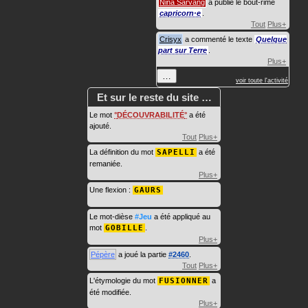
Nina Sarvang
a publié le bout-rimé
capricorn·e
.
Tout
Plus+
Crisyx
a commenté le texte
Quelque
part sur Terre
.
Plus+
…
voir toute l'activité
Et sur le reste du site …
Le mot
DÉCOUVRABILITÉ
a été
ajouté.
Tout
Plus+
La définition du mot
SAPELLI
a été
remaniée.
Plus+
Une flexion :
GAURS
Le mot-dièse
#Jeu
a été appliqué au
mot
GOBILLE
.
Plus+
Pépère
a joué la partie
#2460
.
Tout
Plus+
L'étymologie du mot
FUSIONNER
a
été modifiée.
Plus+