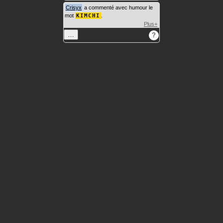
Crisyx
a commenté avec humour le
mot
KIMCHI
.
Plus+
…
?