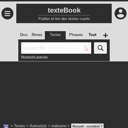
texteBook
≡
Publier et lire des textes courts
+
Dico
Rimes
Textes
Phrases
Tout
Recherche avancée
>
Textes
>
Auteur(e)s
>
malouino
>
Recueil :
socialisé ?