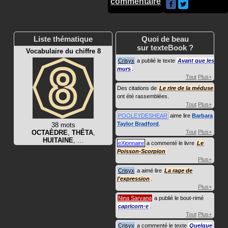
commentaire
Liste thématique
Quoi de beau
sur texteBook ?
Vocabulaire du chiffre 8
Crisyx
a publié le texte
Avant que les
murs
.
Tout
Plus+
Des citations de
Le rire de la méduse
ont été rassemblées.
Tout
Plus+
POOLEYDESHEAR
aime lire
Barbara
Taylor Bradford
.
38 mots
OCTAÈDRE
,
THÊTA
,
Tout
Plus+
HUITAINE
, …
eXionnaire
a commenté le livre
Le
Poisson-Scorpion
Plus+
Crisyx
a aimé lire
La rage de
l'expression
.
Plus+
Nina Sarvang
a publié le bout-rimé
capricorn·e
.
Tout
Plus+
Crisyx
a commenté le texte
Quelque