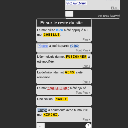
part sur Terre
.
Plus+
…
voir toute l'activité
Et sur le reste du site …
Le mot-dièse
#Jeu
a été appliqué au
mot
GOBILLE
.
Plus+
Pépère
a joué la partie
#2460
.
Tout
Plus+
L'étymologie du mot
FUSIONNER
a
été modifiée.
Plus+
La définition du mot
GENS
a été
remaniée.
Plus+
Le mot
RACIALISME
a été ajouté.
Tout
Plus+
Une flexion :
NARRE
Crisyx
a commenté avec humour le
mot
KIMCHI
.
Plus+
…
?