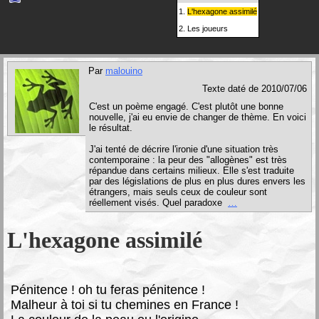
1.
L'hexagone assimilé
2.
Les joueurs
Par
malouino
Texte daté de 2010/07/06
C'est un poème engagé. C'est plutôt une bonne
nouvelle, j'ai eu envie de changer de thème. En voici
le résultat.
J'ai tenté de décrire l'ironie d'une situation très
contemporaine : la peur des "allogènes" est très
répandue dans certains milieux. Elle s'est traduite
par des législations de plus en plus dures envers les
étrangers, mais seuls ceux de couleur sont
réellement visés. Quel paradoxe
…
L'hexagone assimilé
P
énitence ! oh tu feras pénitence !
Malheur à toi si tu chemines en France !