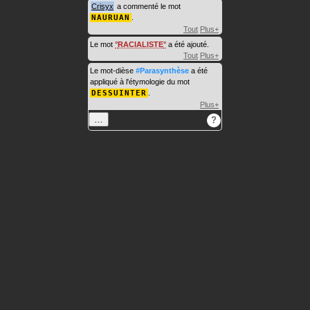
Crisyx
a commenté le mot
NAURUAN
.
Tout
Plus+
Le mot
RACIALISTE
a été ajouté.
Tout
Plus+
Le mot-dièse
#Parasynthèse
a été
appliqué à l'étymologie du mot
DESSUINTER
.
Plus+
…
?