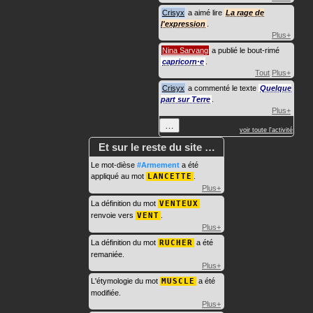
Crisyx
a aimé lire
La rage de
l'expression
.
Plus+
Nina Sarvang
a publié le bout-rimé
capricorn·e
.
Tout
Plus+
Crisyx
a commenté le texte
Quelque
part sur Terre
.
Plus+
…
voir toute l'activité
Et sur le reste du site …
Le mot-dièse
#Armement
a été
appliqué au mot
LANCETTE
.
Plus+
La définition du mot
VENTEUX
renvoie vers
VENT
.
Plus+
La définition du mot
RUCHER
a été
remaniée.
Plus+
L'étymologie du mot
MUSCLE
a été
modifiée.
Plus+