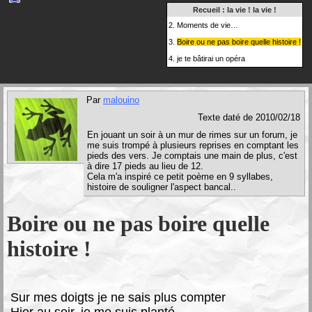
Recueil :
la vie ! la vie !
2.
Moments de vie…
3.
Boire ou ne pas boire quelle histoire !
4.
je te bâtirai un opéra
Par
malouino
Texte daté de 2010/02/18
En jouant un soir à un mur de rimes sur un forum, je
me suis trompé à plusieurs reprises en comptant les
pieds des vers. Je comptais une main de plus, c'est
à dire 17 pieds au lieu de 12.
Cela m'a inspiré ce petit poème en 9 syllabes,
histoire de souligner l'aspect bancal..
Boire ou ne pas boire quelle
histoire !
S
ur mes doigts je ne sais plus compter
Hier au soir, je me suis planté