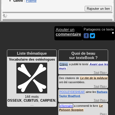
Genre
:
Poème
Ajouter un
Partageons ce texte
commentaire
Liste thématique
Quoi de beau
sur texteBook ?
Vocabulaire des ostéologues
Crisyx
a publié le texte
Avant que les
murs
.
Tout
Plus+
Des citations de
Le rire de la méduse
ont été rassemblées.
Tout
Plus+
POOLEYDESHEAR
aime lire
Barbara
Taylor Bradford
.
144 mots
OSSEUX
,
CUBITUS
,
CARPIEN
,
Tout
Plus+
…
eXionnaire
a commenté le livre
Le
Poisson-Scorpion
Plus+