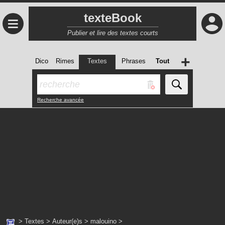
texteBook
≡
Publier et lire des textes courts
+
Dico
Rimes
Textes
Phrases
Tout
Recherche avancée
>
Textes
>
Auteur(e)s
>
malouino
>