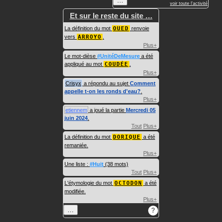
…
voir toute l'activité
Et sur le reste du site …
La définition du mot
OUED
renvoie
vers
ARROYO
.
Plus+
Le mot-dièse
#UnitéDeMesure
a été
appliqué au mot
COUDÉE
.
Plus+
Crisyx
a répondu au sujet
Comment
appelle t-on les ronds d'eau?
.
Plus+
etiennem
a joué la partie
Mercredi 05
juin 2024
.
Tout
Plus+
La définition du mot
DORIQUE
a été
remaniée.
Plus+
Une liste :
#Huit
(38 mots)
Tout
Plus+
L'étymologie du mot
OCTODON
a été
modifiée.
Plus+
…
?