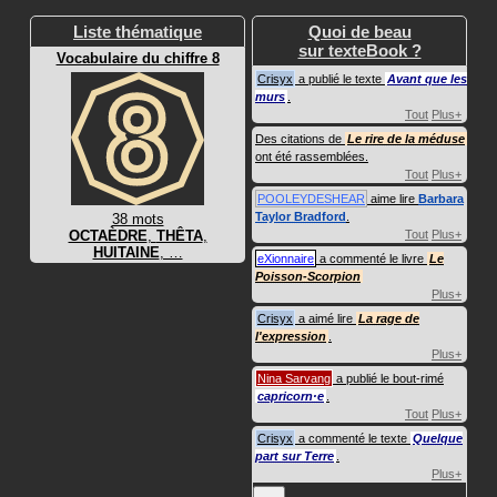
Liste thématique
Quoi de beau
sur texteBook ?
Vocabulaire du chiffre 8
Crisyx
a publié le texte
Avant que les
murs
.
Tout
Plus+
Des citations de
Le rire de la méduse
ont été rassemblées.
Tout
Plus+
POOLEYDESHEAR
aime lire
Barbara
Taylor Bradford
.
38 mots
OCTAÈDRE
,
THÊTA
,
Tout
Plus+
HUITAINE
, …
eXionnaire
a commenté le livre
Le
Poisson-Scorpion
Plus+
Crisyx
a aimé lire
La rage de
l'expression
.
Plus+
Nina Sarvang
a publié le bout-rimé
capricorn·e
.
Tout
Plus+
Crisyx
a commenté le texte
Quelque
part sur Terre
.
Plus+