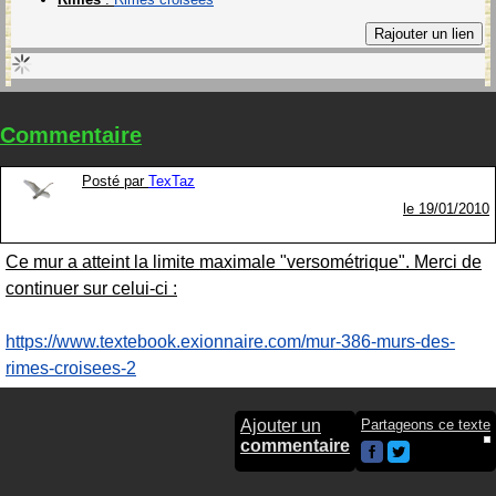
Commentaire
Posté par
TexTaz
le
19/01/2010
Ce mur a atteint la limite maximale "versométrique". Merci de
continuer sur celui-ci :
https://www.textebook.exionnaire.com/mur-386-murs-des-
rimes-croisees-2
Ajouter un
Partageons ce texte
commentaire