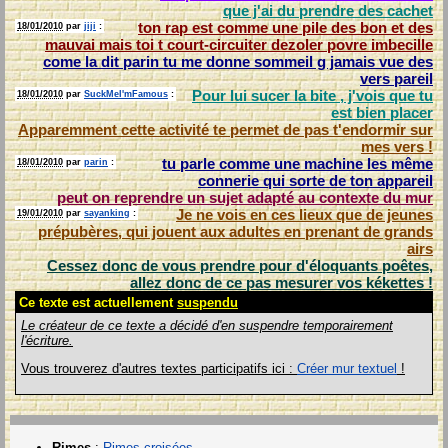
que j'ai du prendre des
cachet
ton rap est comme une pile des bon et des
18/01/2010
par
jiji
:
mauvai mais toi t court-circuiter dezoler povre
imbecille
come la dit parin tu me donne sommeil g jamais vue des
vers
pareil
Pour lui sucer la bite , j'vois que tu
18/01/2010
par
SuckMeI'mFamous
:
est bien
placer
Apparemment cette activité te permet de pas t'endormir sur
mes
vers
!
tu parle comme une machine les même
18/01/2010
par
parin
:
connerie qui sorte de ton
appareil
peut on reprendre un sujet adapté au contexte du
mur
Je ne vois en ces lieux que de jeunes
19/01/2010
par
sayanking
:
prépubères, qui jouent aux adultes en prenant de grands
airs
Cessez donc de vous prendre pour d'éloquants poêtes,
allez donc de ce pas mesurer vos
kékettes
!
Ce texte est actuellement
suspendu
Le créateur de ce texte a décidé d'en suspendre temporairement
l'écriture.
Vous trouverez d'autres textes participatifs ici :
Créer mur textuel
!
Rimes
:
Rimes croisées