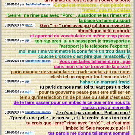
Ce qui est médiocre , c'est plutôt les
18/01/2010
par
SuckMeI'mFamous
:
"rimes" que tu a
chiées
"Genre" ne rime pas avec "Porc" , abandonne les rimes et à
la place va faire du
sport
Gen " re " rime avec po (rc) donc revise tes
18/01/2010
par
parin
:
phonétique petit
cloporte
et apprend du vocabulaire en même temp
peace
ton rap pren lui un passeport je trasnsporte a
18/01/2010
par
jiji
:
l'aeroport je le teleporte l'exporte
j
moi mes rime vont metre la zone faire un trou dans la
couche d'ozone c'est pire que l'amazoNE (
i
)
Vous me faites tellement rire , que
18/01/2010
par
SuckMeI'mFamous
:
dans mon slip se trouve de la
pisse
!
parin manque de vocabulaire et parle anglais,jiji qui nous
clash tel un rappeur tout mou du
zizi
!
haha t un marrant
franzi
18/01/2010
par
jiji
:
tu parle de nous mai toi tu vaut pas un
clou
pour ta gouverne peace peut etre utiliser en
18/01/2010
par
parin
:
temp qu'interjection fin de phrase ou salut c'est
eazy
de te faire passer pour un imbecile ce que entre nous tu
reussis deja a
merveille
Je n'vaut pas un clou , Poil au cou !
18/01/2010
par
SuckMeI'mFamous
:
J'prends une pelle , je creuse , et j'te rentre dans ton
trou
!
tu crois que "enre" rime avec "or(c)" , et c'est moi
l'imbécile! Sale morveux
puéril
!
tes parole me donne tellement
sommeil
18/01/2010
par
parin
: