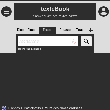
texteBook
≡
Publier et lire des textes courts
+
Dico
Rimes
Textes
Phrases
Tout
Recherche avancée
>
Textes
>
Participatifs
>
Murs des rimes croisées