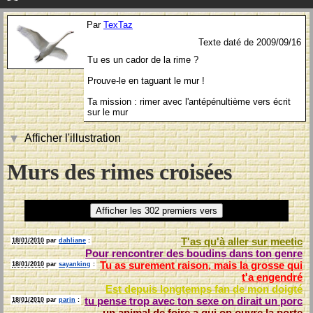
Par
TexTaz
Texte daté de 2009/09/16
Tu es un cador de la rime ?
Prouve-le en taguant le mur !
Ta mission : rimer avec l'antépénultième vers écrit
sur le mur
Afficher l'illustration
Murs des rimes croisées
T'as qu'à aller sur
meetic
18/01/2010
par
dahliane
:
Pour rencontrer des boudins dans ton
genre
Tu as surement raison, mais la grosse qui
18/01/2010
par
sayanking
:
t'a
engendré
Est depuis longtemps fan de mon
doigté
tu pense trop avec ton sexe on dirait un
porc
18/01/2010
par
parin
:
un animal de foire a qui on ouvre la
porte