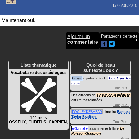
le
06/08/2010
Maintenant oui.
Ajouter un
Partageons ce texte
commentaire
Liste thématique
Quoi de beau
sur texteBook ?
Vocabulaire des ostéologues
Crisyx
a publié le texte
Avant que les
murs
.
Tout
Plus+
Des citations de
Le rire de la méduse
ont été rassemblées.
Tout
Plus+
POOLEYDESHEAR
aime lire
Barbara
Taylor Bradford
.
144 mots
OSSEUX
,
CUBITUS
,
CARPIEN
,
Tout
Plus+
…
eXionnaire
a commenté le livre
Le
Poisson-Scorpion
Plus+