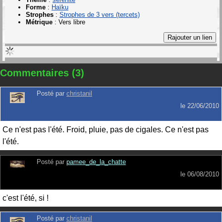
Forme
:
Haïku
Strophes
:
Strophes de 3 vers (tercets)
Métrique
:
Vers libre
Commentaires (3)
Posté par
christanil
le
22/06/2010
Ce n'est pas l'été. Froid, pluie, pas de cigales. Ce n'est pas
l'été.
Posté par
pamee_de_la_chatte
le
06/08/2010
c'est l'été, si !
Posté par
christanil