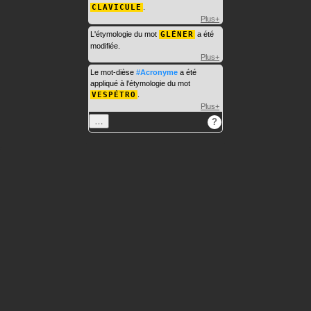
CLAVICULE
.
Plus+
L'étymologie du mot
GLÉNER
a été
modifiée.
Plus+
Le mot-dièse
#Acronyme
a été
appliqué à l'étymologie du mot
VESPÉTRO
.
Plus+
…
?