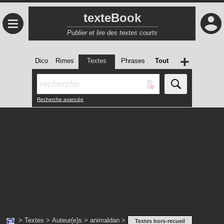
texteBook
≡
Publier et lire des textes courts
+
Dico
Rimes
Textes
Phrases
Tout
Recherche avancée
>
Textes
>
Auteur(e)s
>
animaldan
>
Textes hors-recueil