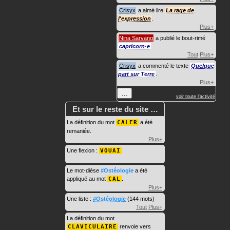
Crisyx
a aimé lire
La rage de
l'expression
.
Plus+
Nina Sarvang
a publié le bout-rimé
capricorn·e
.
Tout
Plus+
Crisyx
a commenté le texte
Quelque
part sur Terre
.
Plus+
…
voir toute l'activité
Et sur le reste du site …
La définition du mot
CALER
a été
remaniée.
Plus+
Une flexion :
VOUAI
Le mot-dièse
#Ostéologie
a été
appliqué au mot
CAL
.
Plus+
Une liste :
#Ostéologie
(144 mots)
Tout
Plus+
La définition du mot
CLAVICULAIRE
renvoie vers