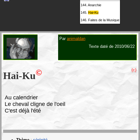
144.
Anarchie
145.
Hai-Ku
146.
Faites de la Musique
Par
animaldan
Texte daté de 2010/06/22
(c)
©
Hai-Ku
A
u calendrier
Le cheval cligne de l'oeil
C'est déjà l'été
Thème
:
sérénité